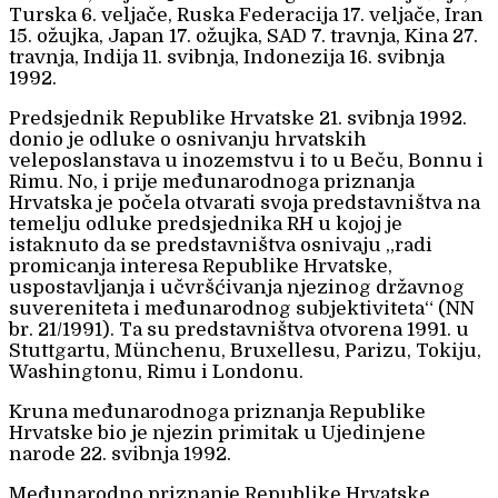
Turska 6. veljače, Ruska Federacija 17. veljače, Iran
15. ožujka, Japan 17. ožujka, SAD 7. travnja, Kina 27.
travnja, Indija 11. svibnja, Indonezija 16. svibnja
1992.
Predsjednik Republike Hrvatske 21. svibnja 1992.
donio je odluke o osnivanju hrvatskih
veleposlanstava u inozemstvu i to u Beču, Bonnu i
Rimu. No, i prije međunarodnoga priznanja
Hrvatska je počela otvarati svoja predstavništva na
temelju odluke predsjednika RH u kojoj je
istaknuto da se predstavništva osnivaju „radi
promicanja interesa Republike Hrvatske,
uspostavljanja i učvršćivanja njezinog državnog
suvereniteta i međunarodnog subjektiviteta“ (NN
br. 21/1991). Ta su predstavništva otvorena 1991. u
Stuttgartu, Münchenu, Bruxellesu, Parizu, Tokiju,
Washingtonu, Rimu i Londonu.
Kruna međunarodnoga priznanja Republike
Hrvatske bio je njezin primitak u Ujedinjene
narode 22. svibnja 1992.
Međunarodno priznanje Republike Hrvatske