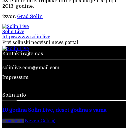
28. članicom Europske unije postala je 1. srpnja
2013. godine.
izvor:
Grad Solin
Solin Live
https://www.solin.live
Prvi solinski neovisni news portal
Kontaktirajte nas
solinlive.com@gmail.com
Impressum
Solin info
10 godina Solin Live, deset godina s vama
Neven Gabrić
-
28. veljače 2026.
Grad Solin