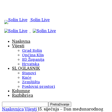
Solin Live
Naslovna
Vijesti
Grad Solin
Općina Klis
SD Županija
Hrvatska
SL OGLASNIK
Stanovi
Kuće
Zemljišta
Poslovni prostori
Kolumne
Razbibriga
Naslovnica
Vijesti
15. siječnja – Dan međunarodnog