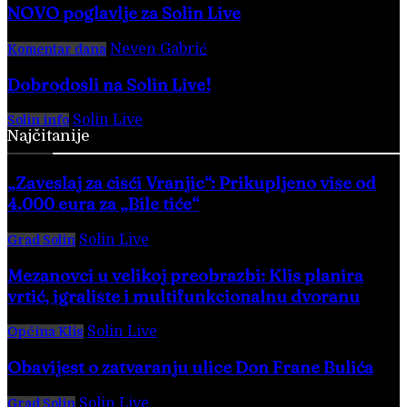
NOVO poglavlje za Solin Live
Neven Gabrić
-
17. svibnja 2025.
Komentar dana
Dobrodošli na Solin Live!
Solin Live
-
28. veljače 2016.
Solin info
Najčitanije
„Zaveslaj za čišći Vranjic“: Prikupljeno više od
4.000 eura za „Bile tiće“
Solin Live
-
8. kolovoza 2026.
Grad Solin
Mezanovci u velikoj preobrazbi: Klis planira
vrtić, igralište i multifunkcionalnu dvoranu
Solin Live
-
4. kolovoza 2026.
Općina Klis
Obavijest o zatvaranju ulice Don Frane Bulića
Solin Live
-
4. kolovoza 2026.
Grad Solin