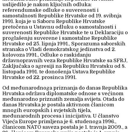
uslijedilo je nakon ključnih odluka:
referendumske odluke o suverenosti i
samostalnosti Republike Hrvatske od 19. svibnja
1991. koja je u Saboru Republike Hrvatske
pretočena u Ustavnu odluku o samostalnosti i
suverenosti Republike Hrvatske te u Deklaraciju o
proglašenju suverene i samostalne Republike
Hrvatske od 25. lipnja 1991., Sporazuma saborskih
stranaka o Vladi demokratskog jedinstva od 2.
kolovoza 1991., Odluke o raskidanju
državnopravnih veza Republike Hrvatske sa SFRJ,
Zaključaka o agresiji na Republiku Hrvatsku od 8.
listopada 1991. te donošenja Ustava Republike
Hrvatske od 22. prosinca 1991.
Od međunarodnoga priznanja do danas Republika
Hrvatska održava diplomatske odnose s većinom
međunarodno priznatih zemalja svijeta. Otada do
danas Hrvatska je postala aktivnom članicom
mnogih europskih i svjetskih tijela,
međunarodnih procesa i inicijativa. U članstvo
Vijeća Europe primljena je 6. studenoga 1996.,
članicom NATO saveza postala je 1. travnja 2009., a