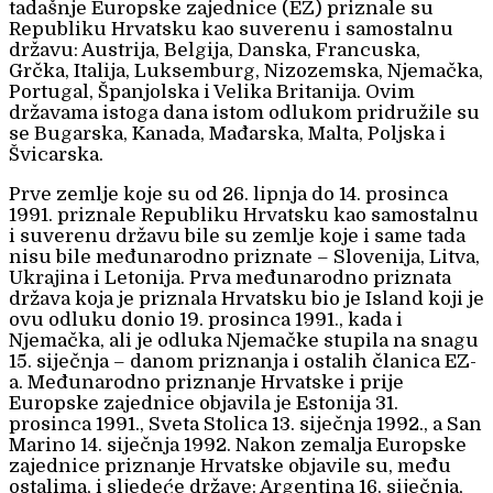
tadašnje Europske zajednice (EZ) priznale su
Republiku Hrvatsku kao suverenu i samostalnu
državu: Austrija, Belgija, Danska, Francuska,
Grčka, Italija, Luksemburg, Nizozemska, Njemačka,
Portugal, Španjolska i Velika Britanija. Ovim
državama istoga dana istom odlukom pridružile su
se Bugarska, Kanada, Mađarska, Malta, Poljska i
Švicarska.
Prve zemlje koje su od 26. lipnja do 14. prosinca
1991. priznale Republiku Hrvatsku kao samostalnu
i suverenu državu bile su zemlje koje i same tada
nisu bile međunarodno priznate – Slovenija, Litva,
Ukrajina i Letonija. Prva međunarodno priznata
država koja je priznala Hrvatsku bio je Island koji je
ovu odluku donio 19. prosinca 1991., kada i
Njemačka, ali je odluka Njemačke stupila na snagu
15. siječnja – danom priznanja i ostalih članica EZ-
a. Međunarodno priznanje Hrvatske i prije
Europske zajednice objavila je Estonija 31.
prosinca 1991., Sveta Stolica 13. siječnja 1992., a San
Marino 14. siječnja 1992. Nakon zemalja Europske
zajednice priznanje Hrvatske objavile su, među
ostalima, i sljedeće države: Argentina 16. siječnja,