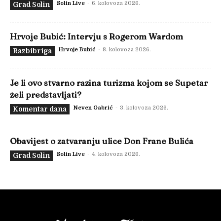
Solin Live
-
6. kolovoza 2026.
Grad Solin
Hrvoje Bubić: Intervju s Rogerom Wardom
Hrvoje Bubić
-
8. kolovoza 2026.
Razbibriga
Je li ovo stvarno razina turizma kojom se Supetar
želi predstavljati?
Neven Gabrić
-
3. kolovoza 2026.
Komentar dana
Obavijest o zatvaranju ulice Don Frane Bulića
Solin Live
-
4. kolovoza 2026.
Grad Solin