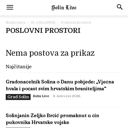
Naslovnica
SL OGLASNIK
Poslovni prostori
POSLOVNI PROSTORI
Nema postova za prikaz
Najčitanije
Gradonačelnik Solina o Danu pobjede: „Vječna
hvala i počast svim hrvatskim braniteljima“
Solin Live
-
8. kolovoza 2026.
Grad Solin
Solinjanin Željko Brčić promaknut u čin
pukovnika Hrvatske vojske