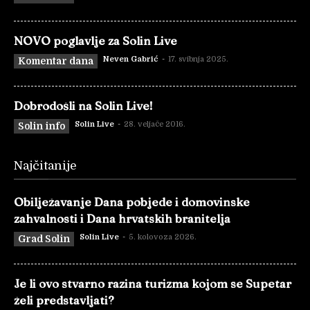
NOVO poglavlje za Solin Live
Neven Gabrić
-
17. svibnja 2025.
Komentar dana
Dobrodošli na Solin Live!
Solin Live
-
28. veljače 2016.
Solin info
Najčitanije
Obilježavanje Dana pobjede i domovinske
zahvalnosti i Dana hrvatskih branitelja
Solin Live
-
5. kolovoza 2026.
Grad Solin
Je li ovo stvarno razina turizma kojom se Supetar
želi predstavljati?