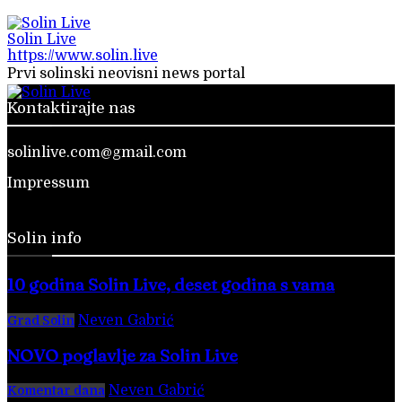
Solin Live
https://www.solin.live
Prvi solinski neovisni news portal
Kontaktirajte nas
solinlive.com@gmail.com
Impressum
Solin info
10 godina Solin Live, deset godina s vama
Neven Gabrić
-
28. veljače 2026.
Grad Solin
NOVO poglavlje za Solin Live
Neven Gabrić
-
17. svibnja 2025.
Komentar dana