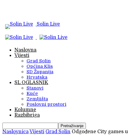
Solin Live
Naslovna
Vijesti
Grad Solin
Općina Klis
SD Županija
Hrvatska
SL OGLASNIK
Stanovi
Kuće
Zemljišta
Poslovni prostori
Kolumne
Razbibriga
Naslovnica
Vijesti
Grad Solin
Odgođene City games u