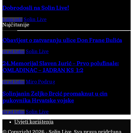
Dobrodošli na Solin Live!
Solin Live
-
28. veljače 2016.
Solin info
Najčitanije
Obavijest o zatvaranju ulice Don Frane Bulića
Solin Live
-
4. kolovoza 2026.
Grad Solin
24.Memorijal Slaven Jurić – Prvo polufinale:
OMLADINAC – JADRAN KS 1:2
Miro Podrug
-
5. kolovoza 2026.
Grad Solin
Solinjanin Željko Brčić promaknut u čin
pukovnika Hrvatske vojske
Solin Live
-
6. kolovoza 2026.
Grad Solin
Uvjeti korištenja
© Copyright 2026 - Solin Live. Sva prava pridržana