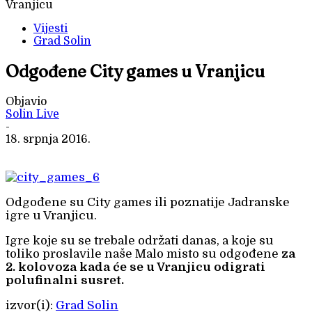
Vranjicu
Vijesti
Grad Solin
Odgođene City games u Vranjicu
Objavio
Solin Live
-
18. srpnja 2016.
Odgođene su City games ili poznatije Jadranske
igre u Vranjicu.
Igre koje su se trebale održati danas, a koje su
toliko proslavile naše Malo misto su odgođene
za
2. kolovoza kada će se u Vranjicu odigrati
polufinalni susret.
izvor(i):
Grad Solin