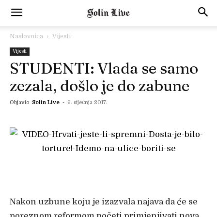
Naslovnica
Vijesti
Vijesti
STUDENTI: Vlada se samo
zezala, došlo je do zabune
Objavio
Solin Live
-
6. siječnja 2017.
Nakon uzbune koju je izazvala najava da će se
poreznom reformom početi primjenjivati nova