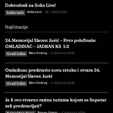
Dobrodošli na Solin Live!
Solin Live
-
28. veljače 2016.
Solin info
Najčitanije
24.Memorijal Slaven Jurić – Prvo polufinale:
OMLADINAC – JADRAN KS 1:2
Miro Podrug
-
5. kolovoza 2026.
Grad Solin
Omladinac predstavio novu struku i otvara 24.
Memorijal Slaven Jurić
Miro Podrug
-
5. kolovoza 2026.
Grad Solin
Je li ovo stvarno razina turizma kojom se Supetar
želi predstavljati?
Neven Gabrić
-
3. kolovoza 2026.