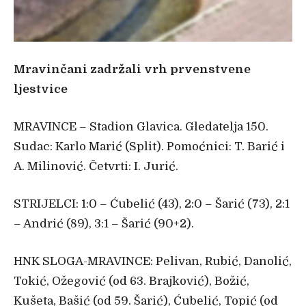
Mravinčani zadržali vrh prvenstvene
ljestvice
MRAVINCE – Stadion Glavica. Gledatelja 150.
Sudac: Karlo Marić (Split). Pomoćnici: T. Barić i
A. Milinović. Četvrti: I. Jurić.
STRIJELCI: 1:0 – Ćubelić (43), 2:0 – Šarić (73), 2:1
– Andrić (89), 3:1 – Šarić (90+2).
HNK SLOGA-MRAVINCE: Pelivan, Rubić, Danolić,
Tokić, Ožegović (od 63. Brajković), Božić,
Kušeta, Bašić (od 59. Šarić), Ćubelić, Topić (od