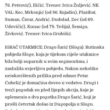
76. Petrović), Iličić. Trener: Ivica Žuljević. NK
VAL: Koc, Mrkonjić (od 86. Kojadin), Plazibat,
Suman, Čavar, Andrić, Dudolad, Zec (od 69.
Udovičić), Kunac (od 78. Tešija), Šemiga,
Živković. Trener: Ivica Grubišić.
IGRAČ UTAKMICE: Drago Šarić (Sloga). Rutinska
pobjeda Sloge, koja je tijekom cijele utakmice
bila bolji suparnik u svim segmentima, i
zaslužila uvjerljivu pobjedu. Nakon nekoliko
neiskorištenih prilika pred odmor Petar
Ćubelić je domaćina doveo u vodstvo. Drugi i
treći pogodak su plod lijepih akcija, koje je
oplemenio s dva pogotka Drago Šarić, koji je
prošli četvrtak došao iz Dugopolja u Slogu.