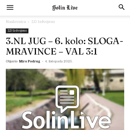
Naslovnica
ZD Izdvojeno
ZD Izdvojeno
3.NL JUG – 6. kolo: SLOGA-
MRAVINCE – VAL 3:1
Objavio
Miro Podrug
-
4. listopada 2025.