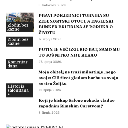
3. kolovoza 2026.
PRAVI POBJEDNICI TURNIRA SU
ZELENORTSKI OTOCI, A ENGLESKI
Zločin bez
BUNKER BRUTALNA JE PORUKA O
kazne
ŽIVOTU
Zločin bez
17. srpnja 2026.
kazne
PUTIN JE VEĆ IZGUBIO RAT, SAMO MU
TO JOŠ NITKO NIJE REKAO
Komentar
27. lipnja 2026.
dana
Moja obitelj ne traži milostinju, nego
svoje: Cili život gledam borbu za svoju
sestru Željku
Historia
salonitana
13. lipnja 2026.
+
Koji je biskup Salone nekada vladao
zapadnim Rimskim Carstvom?
8. lipnja 2026.