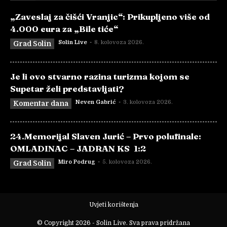
„Zaveslaj za čišći Vranjic“: Prikupljeno više od
4.000 eura za „Bile tiće“
Solin Live
-
8. kolovoza 2026.
Grad Solin
Je li ovo stvarno razina turizma kojom se
Supetar želi predstavljati?
Neven Gabrić
-
3. kolovoza 2026.
Komentar dana
24.Memorijal Slaven Jurić – Prvo polufinale:
OMLADINAC – JADRAN KS 1:2
Miro Podrug
-
5. kolovoza 2026.
Grad Solin
Uvjeti korištenja
© Copyright 2026 - Solin Live. Sva prava pridržana