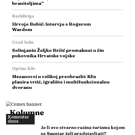
braniteljima“
Razbibriga
Hrvoje Bubić: Intervju s Rogerom
Wardom
Grad Solin
Solinjanin Željko Brčić promaknut u čin
pukovnika Hrvatske vojske
Općina Klis
Mezanovci u velikoj preobrazbi: Klis
planira vrtić, igralište i multifunkcionalnu
dvoranu
Kolumne
Komentar
dana
Je li ovo stvarno razina turizma kojom
se Supetar želi predstavljati?