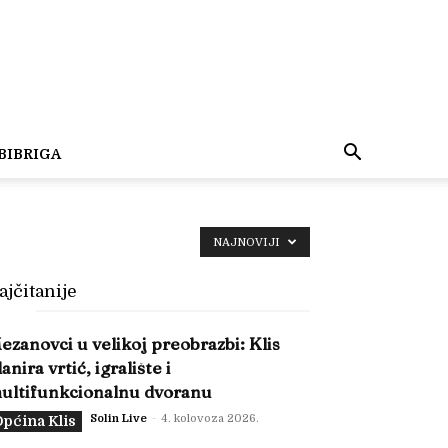
BIBRIGA
NAJNOVIJI
ajčitanije
ezanovci u velikoj preobrazbi: Klis
lanira vrtić, igralište i
ultifunkcionalnu dvoranu
Solin Live
-
4. kolovoza 2026.
pćina Klis