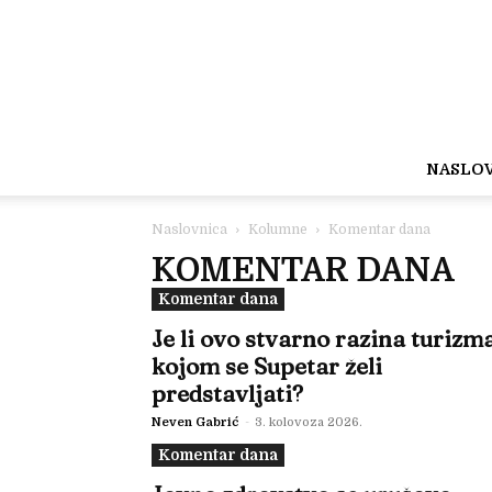
NASLO
Naslovnica
Kolumne
Komentar dana
KOMENTAR DANA
Komentar dana
Je li ovo stvarno razina turizm
kojom se Supetar želi
predstavljati?
Neven Gabrić
-
3. kolovoza 2026.
Komentar dana