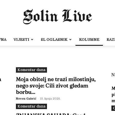
VNA
VIJESTI
SL OGLASNIK
KOLUMNE
RAZ
Solin
Komentar dana
N
a
Moja obitelj ne traži milostinju,
Live
nego svoje: Cili život gledam
M
borbu...
p
Neven Gabrić
-
13. lipnja 2026.
m
Komentar dana
O