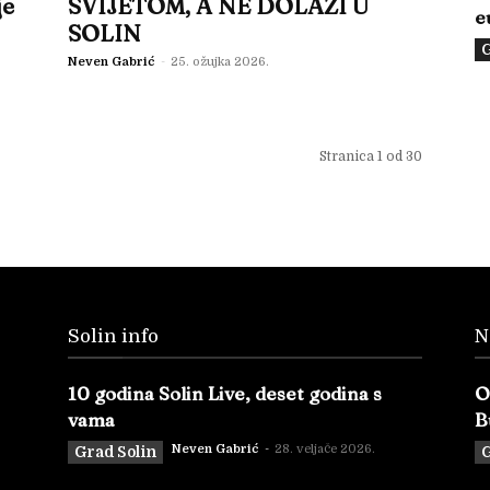
je
SVIJETOM, A NE DOLAZI U
e
SOLIN
G
Neven Gabrić
-
25. ožujka 2026.
Stranica 1 od 30
Solin info
N
10 godina Solin Live, deset godina s
O
vama
B
Neven Gabrić
-
28. veljače 2026.
Grad Solin
G