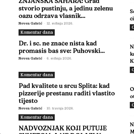
ŽNJANSKA SAHARA: Grad
stvorio pustinju, a jedinu zelenu
S
oazu održava vlasnik...
č
Neven Gabrić
-
12. svibnja 2026.
G
Komentar dana
Dr. i sc. ne znače ništa kad
N
promašiš baš sve: Puhovski...
k
Neven Gabrić
-
6. svibnja 2026.
K
G
Komentar dana
Pad kvalitete u srcu Splita: kad
O
pizzerije prestanu raditi vlastito
o
tijesto
G
Neven Gabrić
-
10. travnja 2026.
Komentar dana
N
NADVOŽNJAK KOJI PUTUJE
M