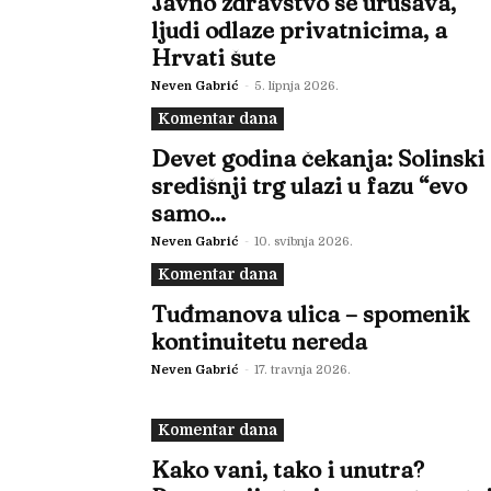
Javno zdravstvo se urušava,
ljudi odlaze privatnicima, a
Hrvati šute
Neven Gabrić
-
5. lipnja 2026.
Komentar dana
Devet godina čekanja: Solinski
središnji trg ulazi u fazu “evo
samo...
Neven Gabrić
-
10. svibnja 2026.
Komentar dana
Tuđmanova ulica – spomenik
kontinuitetu nereda
Neven Gabrić
-
17. travnja 2026.
Komentar dana
Kako vani, tako i unutra?