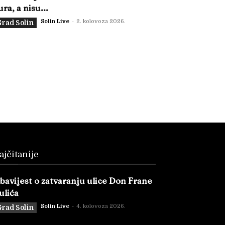
ura, a nisu...
Solin Live
-
2. kolovoza 2026.
rad Solin
ajčitanije
bavijest o zatvaranju ulice Don Frane
ulića
Solin Live
-
4. kolovoza 2026.
rad Solin