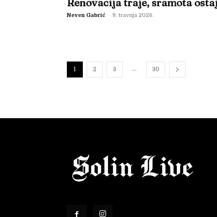
Renovacija traje, sramota osta
Neven Gabrić
-
9. travnja 2026.
...
1
2
3
30