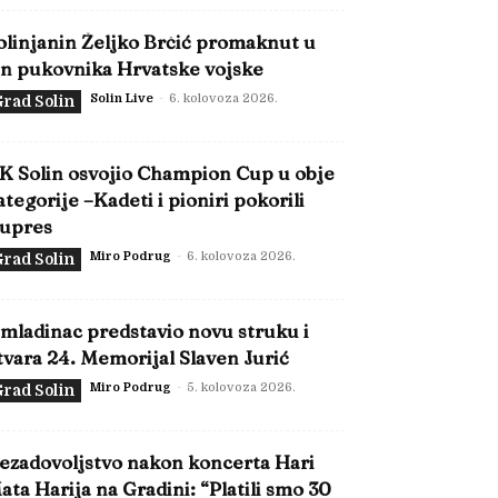
olinjanin Željko Brčić promaknut u
in pukovnika Hrvatske vojske
Solin Live
-
6. kolovoza 2026.
rad Solin
K Solin osvojio Champion Cup u obje
ategorije –Kadeti i pioniri pokorili
upres
Miro Podrug
-
6. kolovoza 2026.
rad Solin
mladinac predstavio novu struku i
tvara 24. Memorijal Slaven Jurić
Miro Podrug
-
5. kolovoza 2026.
rad Solin
ezadovoljstvo nakon koncerta Hari
ata Harija na Gradini: “Platili smo 30