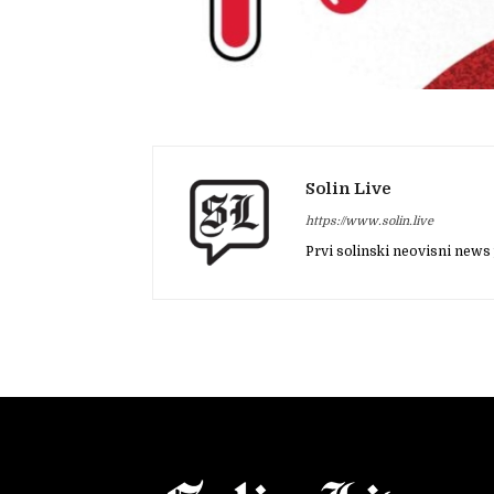
Solin Live
https://www.solin.live
Prvi solinski neovisni news 