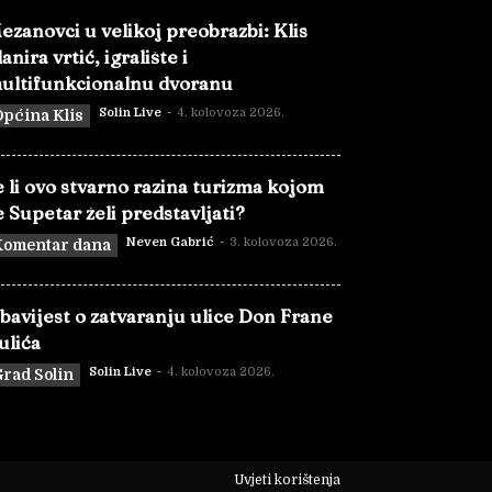
ezanovci u velikoj preobrazbi: Klis
lanira vrtić, igralište i
ultifunkcionalnu dvoranu
Solin Live
-
4. kolovoza 2026.
pćina Klis
e li ovo stvarno razina turizma kojom
e Supetar želi predstavljati?
Neven Gabrić
-
3. kolovoza 2026.
Komentar dana
bavijest o zatvaranju ulice Don Frane
ulića
Solin Live
-
4. kolovoza 2026.
rad Solin
Uvjeti korištenja