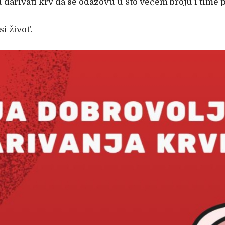
darivati krv da se odazovu u što većem broju i time 
i život’.