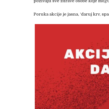
pozivaju sve zdrave osobe koje mogu 
Poruka akcije je jasna, ‘daruj krv, spas