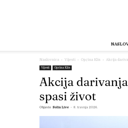
NASLO
Naslovnica
Vijesti
Općina Klis
Akcija darivan
Vijesti
Općina Klis
Akcija darivanja 
spasi život
Objavio
Solin Live
-
8. travnja 2026.