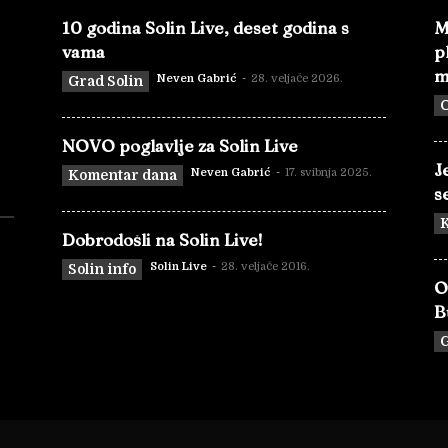
10 godina Solin Live, deset godina s
M
vama
p
m
Neven Gabrić
-
28. veljače 2026.
Grad Solin
O
NOVO poglavlje za Solin Live
J
Neven Gabrić
-
17. svibnja 2025.
Komentar dana
s
Dobrodošli na Solin Live!
Solin Live
-
28. veljače 2016.
Solin info
O
B
G