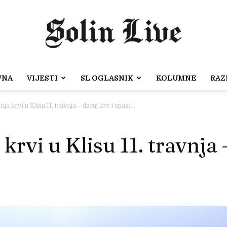
VNA
VIJESTI
SL OGLASNIK
KOLUMNE
RAZ
Solin
ja krvi u Klisu 11. travnja – daruj krv i spasi...
krvi u Klisu 11. travnja 
Live