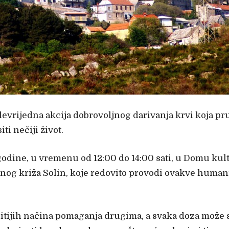
levrijedna akcija dobrovoljnog darivanja krvi koja p
 nečiji život.
. godine, u vremenu od 12:00 do 14:00 sati, u Domu kul
nog križa Solin, koje redovito provodi ovakve humani
tijih načina pomaganja drugima, a svaka doza može spa