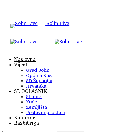
Solin Live
Naslovna
Vijesti
Grad Solin
Općina Klis
SD Županija
Hrvatska
SL OGLASNIK
Stanovi
Kuće
Zemljišta
Poslovni prostori
Kolumne
Razbibriga