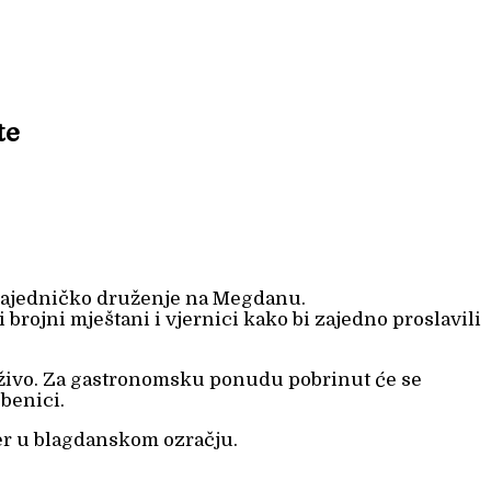
te
 i zajedničko druženje na Megdanu.
rojni mještani i vjernici kako bi zajedno proslavili
 uživo. Za gastronomsku ponudu pobrinut će se
benici.
čer u blagdanskom ozračju.