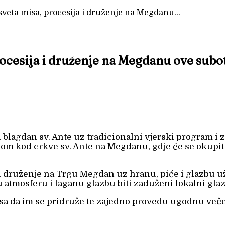
 sveta misa, procesija i druženje na Megdanu...
procesija i druženje na Megdanu ove subo
žiti blagdan sv. Ante uz tradicionalni vjerski program
m kod crkve sv. Ante na Megdanu, gdje će se okupiti b
edi druženje na Trgu Megdan uz hranu, piće i glazbu
atmosferu i laganu glazbu biti zaduženi lokalni glaz
Klisa da im se pridruže te zajedno provedu ugodnu ve