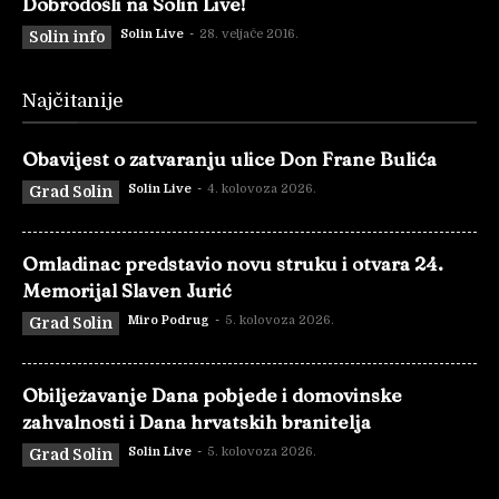
Dobrodošli na Solin Live!
Solin Live
-
28. veljače 2016.
Solin info
Najčitanije
Obavijest o zatvaranju ulice Don Frane Bulića
Solin Live
-
4. kolovoza 2026.
Grad Solin
Omladinac predstavio novu struku i otvara 24.
Memorijal Slaven Jurić
Miro Podrug
-
5. kolovoza 2026.
Grad Solin
Obilježavanje Dana pobjede i domovinske
zahvalnosti i Dana hrvatskih branitelja
Solin Live
-
5. kolovoza 2026.
Grad Solin