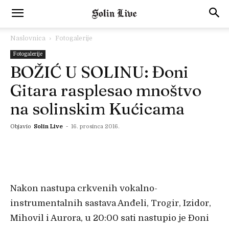
Naslovnica
Fotogalerije
Fotogalerije
BOŽIĆ U SOLINU: Đoni
Gitara rasplesao mnoštvo
na solinskim Kućicama
Objavio
Solin Live
-
16. prosinca 2016.
Nakon nastupa crkvenih vokalno-
instrumentalnih sastava Anđeli, Trogir, Izidor,
Mihovil i Aurora, u 20:00 sati nastupio je Đoni