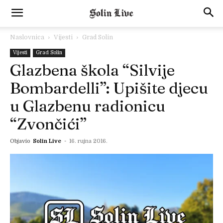
Naslovnica
Vijesti
Grad Solin
Vijesti
Grad Solin
Glazbena škola “Silvije
Bombardelli”: Upišite djecu
u Glazbenu radionicu
“Zvončići”
Objavio
Solin Live
-
16. rujna 2016.