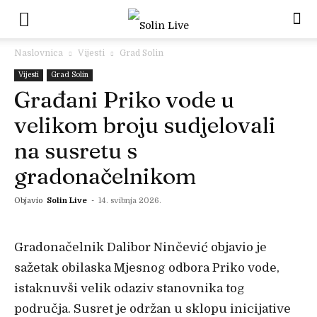
Naslovnica
Vijesti
Grad Solin
Vijesti
Grad Solin
Građani Priko vode u
velikom broju sudjelovali
na susretu s
gradonačelnikom
Objavio
Solin Live
-
14. svibnja 2026.
Gradonačelnik Dalibor Ninčević objavio je
sažetak obilaska Mjesnog odbora Priko vode,
istaknuvši velik odaziv stanovnika tog
područja. Susret je održan u sklopu inicijative