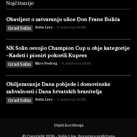
Najčitanije
Obavijest o zatvaranju ulice Don Frane Bulića
Solin Live
-
4. kolovoza 2026.
Grad Solin
NK Solin osvojio Champion Cup u obje kategorije
–Kadeti i pioniri pokorili Kupres
Miro Podrug
-
6. kolovoza 2026.
Grad Solin
Obilježavanje Dana pobjede i domovinske
zahvalnosti i Dana hrvatskih branitelja
Solin Live
-
5. kolovoza 2026.
Grad Solin
Uvjeti korištenja
© Copyright 2026 - Solin Live. Sva prava pridržana