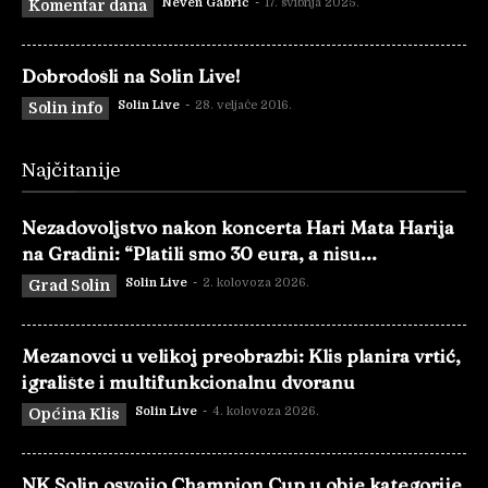
Neven Gabrić
-
17. svibnja 2025.
Komentar dana
Dobrodošli na Solin Live!
Solin Live
-
28. veljače 2016.
Solin info
Najčitanije
Nezadovoljstvo nakon koncerta Hari Mata Harija
na Gradini: “Platili smo 30 eura, a nisu...
Solin Live
-
2. kolovoza 2026.
Grad Solin
Mezanovci u velikoj preobrazbi: Klis planira vrtić,
igralište i multifunkcionalnu dvoranu
Solin Live
-
4. kolovoza 2026.
Općina Klis
NK Solin osvojio Champion Cup u obje kategorije