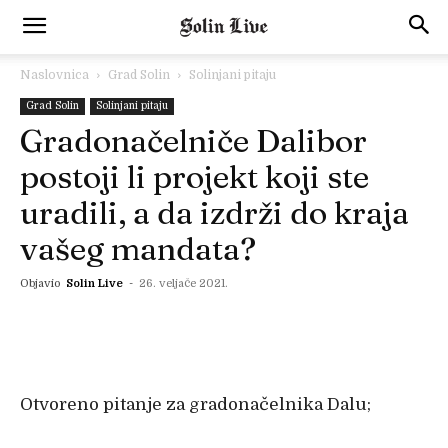
Naslovnica
Grad Solin
Solinjani pitaju
Grad Solin
Solinjani pitaju
Gradonačelniče Dalibor
postoji li projekt koji ste
uradili, a da izdrži do kraja
vašeg mandata?
Objavio
Solin Live
-
26. veljače 2021.
Otvoreno pitanje za gradonačelnika Dalu;