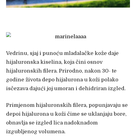
Vedrinu, sjaj i puno
ću mladalačke kože daje
hijaluronska kiselina, koja čini osnov
hijaluronskih filera. Prirodno, nakon 30- te
godine života depo hijalurona u koži polako
isčezava dajući joj umoran i dehidriran izgled.
Prim
j
enom hijaluronskih filera, popunjavaju se
depoi hijalurona u koži
čime se uklanjaju bore,
obnavlja se izgled lica nadoknadom
izgubljenog volumena.