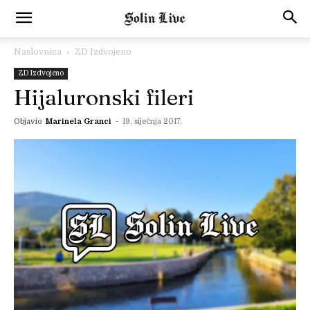
Naslovnica
ZD Izdvojeno
ZD Izdvojeno
Hijaluronski fileri
Objavio
Marinela Granci
-
19. siječnja 2017.