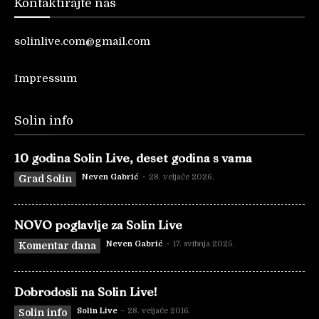
Kontaktirajte nas
solinlive.com@gmail.com
Impressum
Solin info
10 godina Solin Live, deset godina s vama
Neven Gabrić
-
28. veljače 2026.
Grad Solin
NOVO poglavlje za Solin Live
Neven Gabrić
-
17. svibnja 2025.
Komentar dana
Dobrodošli na Solin Live!
Solin Live
-
28. veljače 2016.
Solin info