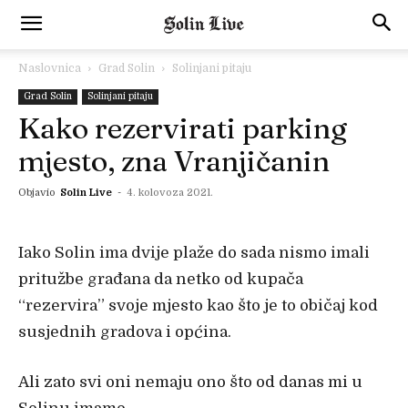
Naslovnica
Grad Solin
Solinjani pitaju
Grad Solin
Solinjani pitaju
Kako rezervirati parking
mjesto, zna Vranjičanin
Objavio
Solin Live
-
4. kolovoza 2021.
Iako Solin ima dvije plaže do sada nismo imali
pritužbe građana da netko od kupača
“rezervira” svoje mjesto kao što je to običaj kod
susjednih gradova i općina.
Ali zato svi oni nemaju ono što od danas mi u