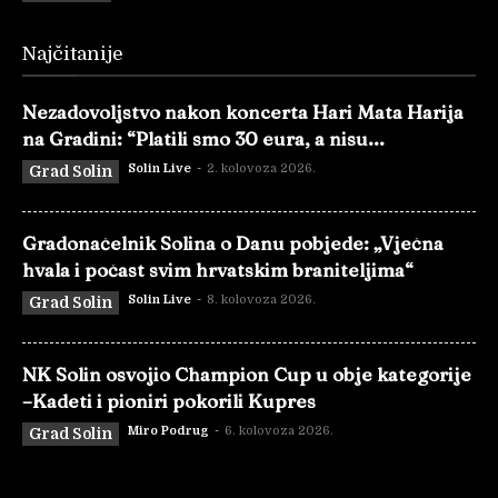
Najčitanije
Nezadovoljstvo nakon koncerta Hari Mata Harija
na Gradini: “Platili smo 30 eura, a nisu...
Solin Live
-
2. kolovoza 2026.
Grad Solin
Gradonačelnik Solina o Danu pobjede: „Vječna
hvala i počast svim hrvatskim braniteljima“
Solin Live
-
8. kolovoza 2026.
Grad Solin
NK Solin osvojio Champion Cup u obje kategorije
–Kadeti i pioniri pokorili Kupres
Miro Podrug
-
6. kolovoza 2026.
Grad Solin