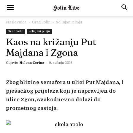
Naslovnica
Grad Solin
Solinjani pitaju
Grad Solin
Solinjani pitaju
Kaos na križanju Put
Majdana i Zgona
Objavio
Helena Cerina
-
9. svibnja 2016.
Zbog blizine semafora u ulici Put Majdana, i
pješaćkog prijelaza koji je napravljen do
ulice Zgon, svakodnevno dolazi do
prometnog zastoja.