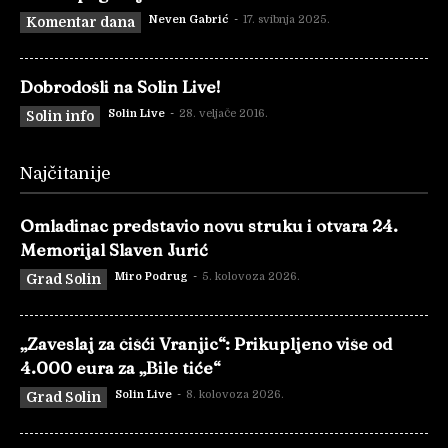
Neven Gabrić
-
17. svibnja 2025.
Komentar dana
Dobrodošli na Solin Live!
Solin Live
-
28. veljače 2016.
Solin info
Najčitanije
Omladinac predstavio novu struku i otvara 24.
Memorijal Slaven Jurić
Miro Podrug
-
5. kolovoza 2026.
Grad Solin
„Zaveslaj za čišći Vranjic“: Prikupljeno više od
4.000 eura za „Bile tiće“
Solin Live
-
8. kolovoza 2026.
Grad Solin