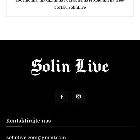
zbornicima, magazinima i časopisima te kolumni na web-
portalu SolinLive
Kontaktirajte nas
solinlive.com@gmail.com