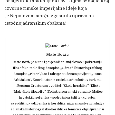
nasljednik Dioklecijana i sv. Dujma označio kraj
izvorne rimske imperijalne ideje koja
je Nepotovom smrću zgasnula upravo na
istočnojadranskim obalama!
Mate Božić
Mate Božić je autor i povjesničar: sudjelovao u pokretanju
filozofsko-teološkog časopisa „Odraz“ i historiografskog
časopisa „Pleter“, kao i Udruge studenata povijesti „Toma
Arhiđakon“. Koordinator je projekta arheološkog turizma
„Regnum Croatorum“, voditelj “Škole heraldike” (Klis) i
“Male škole filozofije” (Solin), programski suradnik Matice
hrvatskih iseljenika – podružnica Split te (ko)autor
sveučilišnog udžbenika iz heraldike, niza znanstvenih studija
i članaka historiografsko-heraldičke tematike objavljivanih u