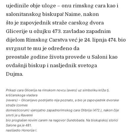
ujedinile obje uloge – onu rimskog cara kao i
salonitanskog biskupa! Naime, nakon
što je zapovjednik straže carskog dvora
Glicerije u ožujku 473. zavladao zapadnim
dijelom Rimskog Carstva već je 24. lipnja 474. bio
svrgnut te mu je određeno da
preostale godine života provede u Saloni kao
ovdašnji biskup i nasljednik svetoga
Dujma.
Prikazi cara Glicerija na rimskom novcu (avers) uz simboliku križa tj.
kršćanskoga vladara
(revers) – Glicerijevo podrijetlo nije poznato, a bio je zapovjednik dvorske
straže (comes
domesticorum) vjerojatno zapadnorimskog cara Olibrija (472.), nakon čije
smrti je u Ravenni
bio proglašen novim carem na nagovor Gundobada. Na biskupskoj stolici
Salone ga je 481.
naslijedio Honorije I.