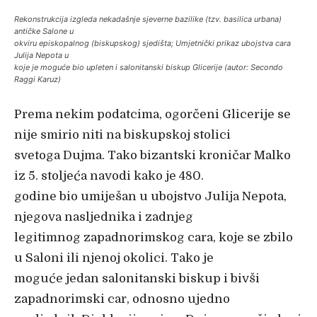
Rekonstrukcija izgleda nekadašnje sjeverne bazilike (tzv. basilica urbana)
antičke Salone u
okviru episkopalnog (biskupskog) sjedišta; Umjetnički prikaz ubojstva cara
Julija Nepota u
koje je moguće bio upleten i salonitanski biskup Glicerije (autor: Secondo
Raggi Karuz)
Prema nekim podatcima, ogorčeni Glicerije se
nije smirio niti na biskupskoj stolici
svetoga Dujma. Tako bizantski kroničar Malko
iz 5. stoljeća navodi kako je 480.
godine bio umiješan u ubojstvo Julija Nepota,
njegova nasljednika i zadnjeg
legitimnog zapadnorimskog cara, koje se zbilo
u Saloni ili njenoj okolici. Tako je
moguće jedan salonitanski biskup i bivši
zapadnorimski car, odnosno ujedno