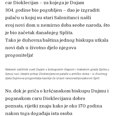
car Dioklecijan – za kojega je Dujam
304. godine bio pogubljen – dao je izgraditi
palaču u kojoj su stari Salonitanci našli
svoj novi dom u nemirno doba seobe naroda, što
je bio začetak današnjeg Splita.
Tako je duhovna baština jednog biskupa utkala
novi dah u životno djelo njegova
progonitelja!
Nebeski zaštitnik sveti Dujam s biskupskim štapom i maketom grada Splita u
lijevoj ruci; Idealni prikaz Dioklecijanove palače u antičko doba – iz životnog
djela Dujmova progonitelja kasnije će izrasti ranosrednjovjekovni Split
No, dok je priča o kršćanskom biskupu Dujmu i
poganskom caru Dioklecijanu dobro
poznata, rijetki znaju kako je oko 170 godina
nakon toga događaja ista osoba