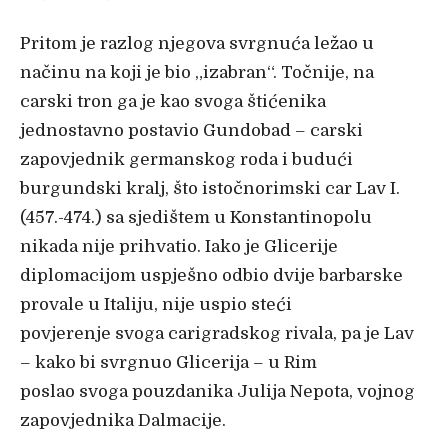
Pritom je razlog njegova svrgnuća ležao u
načinu na koji je bio „izabran“. Točnije, na
carski tron ga je kao svoga štićenika
jednostavno postavio Gundobad – carski
zapovjednik germanskog roda i budući
burgundski kralj, što istočnorimski car Lav I.
(457.-474.) sa sjedištem u Konstantinopolu
nikada nije prihvatio. Iako je Glicerije
diplomacijom uspješno odbio dvije barbarske
provale u Italiju, nije uspio steći
povjerenje svoga carigradskog rivala, pa je Lav
– kako bi svrgnuo Glicerija – u Rim
poslao svoga pouzdanika Julija Nepota, vojnog
zapovjednika Dalmacije.