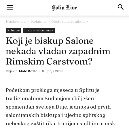
Naslovnica
Kolumne
Historia salonitana +
Kolumne
Historia salonitana +
Koji je biskup Salone
nekada vladao zapadnim
Rimskim Carstvom?
Objavio
Mate Božić
-
8. lipnja 2026.
Početkom prošloga mjeseca u Splitu je
tradicionalnom Sudamjom obilježen
spomendan svetoga Duje, jednoga od prvih
salonitanskih biskupa i ujedno splitskog
nebeskog zaštitnika. Ironijom sudbine rimski