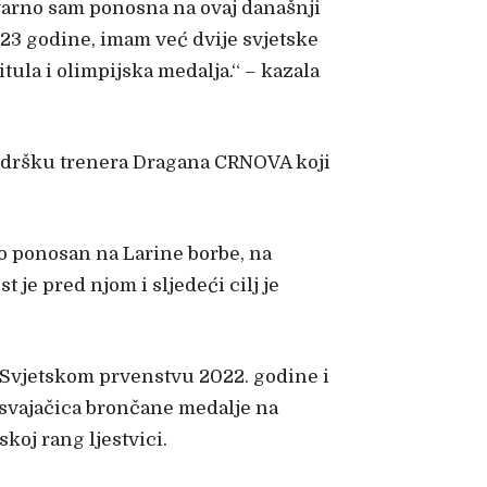
Stvarno sam ponosna na ovaj današnji
i 23 godine, imam već dvije svjetske
itula i olimpijska medalja.“ – kazala
podršku trenera Dragana CRNOVA koji
no ponosan na Larine borbe, na
 je pred njom i sljedeći cilj je
a Svjetskom prvenstvu 2022. godine i
osvajačica brončane medalje na
koj rang ljestvici.