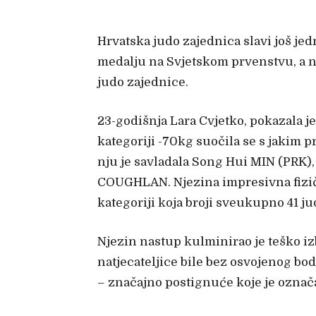
Hrvatska judo zajednica slavi još j
medalju na Svjetskom prvenstvu, a 
judo zajednice.
23-godišnja Lara Cvjetko, pokazala je
kategoriji -70kg suočila se s jakim
nju je savladala Song Hui MIN (PRK),
COUGHLAN. Njezina impresivna fizič
kategoriji koja broji sveukupno 41 ju
Njezin nastup kulminirao je teško i
natjecateljice bile bez osvojenog bod
– značajno postignuće koje je označa