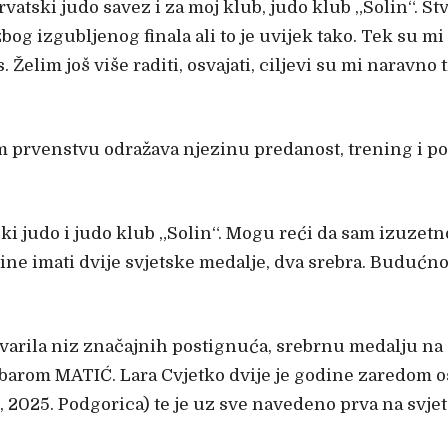
Hrvatski judo savez i za moj klub, judo klub „Solin“. 
zbog izgubljenog finala ali to je uvijek tako. Tek su m
 Želim još više raditi, osvajati, ciljevi su mi naravno t
m prvenstvu odražava njezinu predanost, trening i 
ski judo i judo klub „Solin“. Mogu reći da sam izuzet
ne imati dvije svjetske medalje, dva srebra. Budućnost
stvarila niz značajnih postignuća, srebrnu medalju n
arbarom MATIĆ. Lara Cvjetko dvije je godine zaredom 
025. Podgorica) te je uz sve navedeno prva na svjets