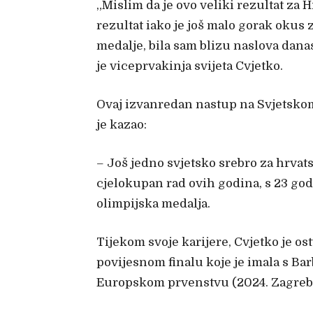
„Mislim da je ovo veliki rezultat za 
rezultat iako je još malo gorak okus 
medalje, bila sam blizu naslova danas.
je viceprvakinja svijeta Cvjetko.
Ovaj izvanredan nastup na Svjetsko
je kazao:
– Još jedno svjetsko srebro za hrvat
cjelokupan rad ovih godina, s 23 godi
olimpijska medalja.
Tijekom svoje karijere, Cvjetko je o
povijesnom finalu koje je imala s B
Europskom prvenstvu (2024. Zagreb, 2