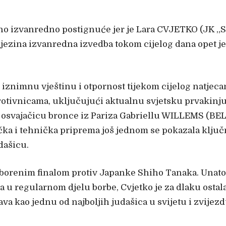
edno izvanredno postignuće jer je Lara CVJETKO (JK „
njezina izvanredna izvedba tokom cijelog dana opet 
 iznimnu vještinu i otpornost tijekom cijelog natjeca
 protivnicama, uključujući aktualnu svjetsku prvakin
 osvajačicu bronce iz Pariza Gabriellu WILLEMS (BEL)
ka i tehnička priprema još jednom se pokazala klju
dašicu.
zborenim finalom protiv Japanke Shiho Tanaka. Unatoč
a u regularnom djelu borbe, Cvjetko je za dlaku ostal
va kao jednu od najboljih judašica u svijetu i zvijez