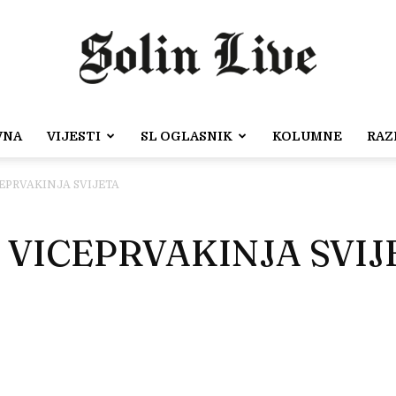
VNA
VIJESTI
SL OGLASNIK
KOLUMNE
RAZ
Solin
EPRVAKINJA SVIJETA
 VICEPRVAKINJA SVIJ
Live