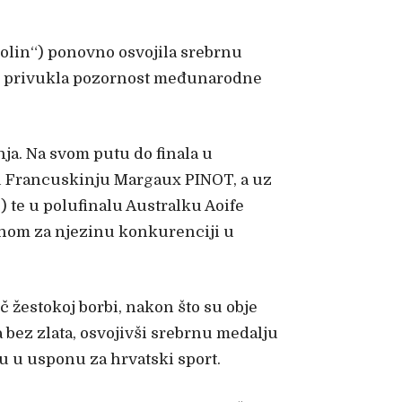
Solin“) ponovno osvojila srebrnu
je privukla pozornost međunarodne
nja. Na svom putu do finala u
ju Francuskinju Margaux PINOT, a uz
 te u polufinalu Australku Aoife
čnom za njezinu konkurenciji u
 žestokoj borbi, nakon što su obje
a bez zlata, osvojivši srebrnu medalju
du u usponu za hrvatski sport.