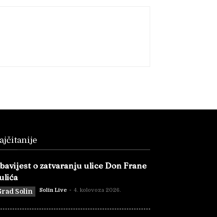
ajčitanije
bavijest o zatvaranju ulice Don Frane
ulića
Solin Live
-
4. kolovoza 2026.
rad Solin