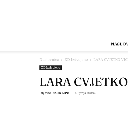
NASLO
Naslovnica
ZD Izdvojeno
LARA CVJETKO VIC
ZD Izdvojeno
LARA CVJETKO
Objavio
Solin Live
-
17. lipnja 2025.