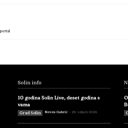
portal
Solin info
N
10 godina Solin Live, deset godina s
O
vama
B
Neven Gabrić
-
28. veljače 2026.
Grad Solin
G