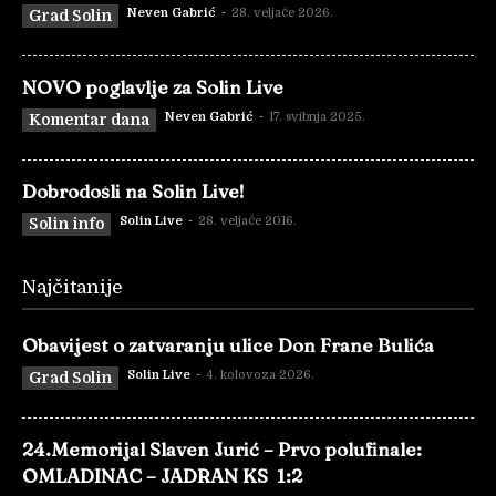
Neven Gabrić
-
28. veljače 2026.
Grad Solin
NOVO poglavlje za Solin Live
Neven Gabrić
-
17. svibnja 2025.
Komentar dana
Dobrodošli na Solin Live!
Solin Live
-
28. veljače 2016.
Solin info
Najčitanije
Obavijest o zatvaranju ulice Don Frane Bulića
Solin Live
-
4. kolovoza 2026.
Grad Solin
24.Memorijal Slaven Jurić – Prvo polufinale:
OMLADINAC – JADRAN KS 1:2