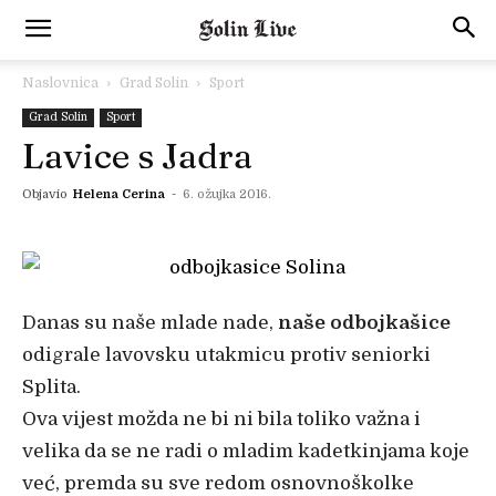
Naslovnica
Grad Solin
Sport
Grad Solin
Sport
Lavice s Jadra
Objavio
Helena Cerina
-
6. ožujka 2016.
Danas su naše mlade nade,
naše odbojkašice
odigrale lavovsku utakmicu protiv seniorki
Splita.
Ova vijest možda ne bi ni bila toliko važna i
velika da se ne radi o mladim kadetkinjama koje
već, premda su sve redom osnovnoškolke