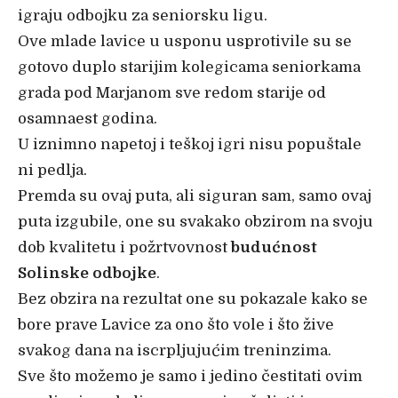
igraju odbojku za seniorsku ligu.
Ove mlade lavice u usponu usprotivile su se
gotovo duplo starijim kolegicama seniorkama
grada pod Marjanom sve redom starije od
osamnaest godina.
U iznimno napetoj i teškoj igri nisu popuštale
ni pedlja.
Premda su ovaj puta, ali siguran sam, samo ovaj
puta izgubile, one su svakako obzirom na svoju
dob kvalitetu i požrtvovnost
budućnost
Solinske odbojke
.
Bez obzira na rezultat one su pokazale kako se
bore prave Lavice za ono što vole i što žive
svakog dana na iscrpljujućim treninzima.
Sve što možemo je samo i jedino čestitati ovim