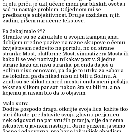
cijelu priču je uključeno meni par bliskih osoba i
sad tu nastaje problem. Odjednom mi se
predbacuje subjektivnost. Druge uzdižem, njih
gadim, pišem naručene tekstove.
Pa čekaj malo ???
Stranke su se zahuktale u svojim kampanjama,
dobijem uredne pozive na razne skupove o čemu
izvještavam redovito na portalu, no od strane
stranke Most, platforme Most, simpatizera Mosta ili
kako li se već nazivaju nikakav poziv. S jedne
strane kažu da nisu stranka, pa onda da još u
Solinu nisu osnovani, pa da je to utrka za Sabor a
ne lokalna, pa da nikad nisu ni bili u Solinu. A
znali su se slikat nasred mosta i onda meni pošalju
tekst sa slikom par sati nakon šta su bili tu, a na
kojemu ja nisam bio da to objavim.
Malo sutra.
Dođite gospodo draga, otkrijte svoja lica, kažite tko
ste i šta ste, predstavite svoju glavnu perjanicu,
nek odgovori na par vrućih pitanja, nije da nema
iskustva u javnom nastupu. Ja ne grizem, ja samo
časno i odgovorno, pro bono još uvijek obavljam