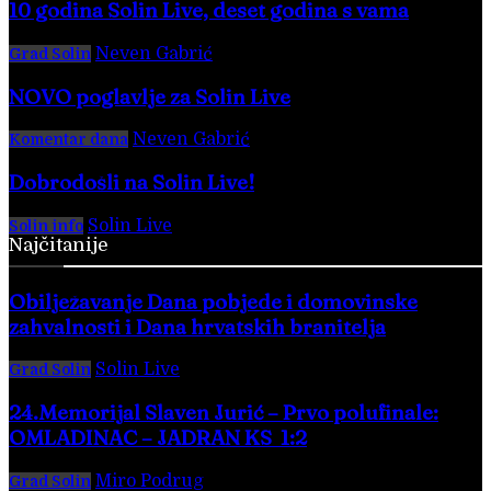
10 godina Solin Live, deset godina s vama
Neven Gabrić
-
28. veljače 2026.
Grad Solin
NOVO poglavlje za Solin Live
Neven Gabrić
-
17. svibnja 2025.
Komentar dana
Dobrodošli na Solin Live!
Solin Live
-
28. veljače 2016.
Solin info
Najčitanije
Obilježavanje Dana pobjede i domovinske
zahvalnosti i Dana hrvatskih branitelja
Solin Live
-
5. kolovoza 2026.
Grad Solin
24.Memorijal Slaven Jurić – Prvo polufinale:
OMLADINAC – JADRAN KS 1:2
Miro Podrug
-
5. kolovoza 2026.
Grad Solin