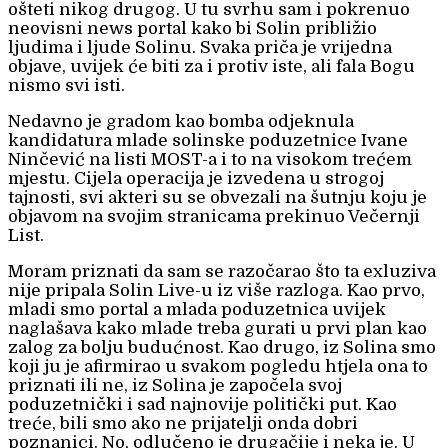
ošteti nikog drugog. U tu svrhu sam i pokrenuo
neovisni news portal kako bi Solin približio
ljudima i ljude Solinu. Svaka priča je vrijedna
objave, uvijek će biti za i protiv iste, ali fala Bogu
nismo svi isti.
Nedavno je gradom kao bomba odjeknula
kandidatura mlade solinske poduzetnice Ivane
Ninčević na listi MOST-a i to na visokom trećem
mjestu. Cijela operacija je izvedena u strogoj
tajnosti, svi akteri su se obvezali na šutnju koju je
objavom na svojim stranicama prekinuo Večernji
List.
Moram priznati da sam se razočarao što ta exluziva
nije pripala Solin Live-u iz više razloga. Kao prvo,
mladi smo portal a mlada poduzetnica uvijek
naglašava kako mlade treba gurati u prvi plan kao
zalog za bolju budućnost. Kao drugo, iz Solina smo
koji ju je afirmirao u svakom pogledu htjela ona to
priznati ili ne, iz Solina je započela svoj
poduzetnički i sad najnovije politički put. Kao
treće, bili smo ako ne prijatelji onda dobri
poznanici. No, odlučeno je drugačije i neka je. U