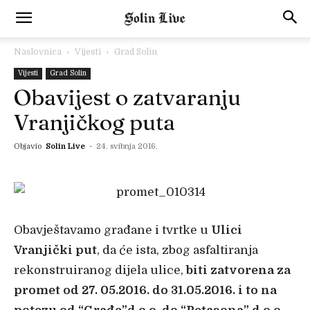
Naslovnica
Vijesti
Grad Solin
Vijesti
Grad Solin
Obavijest o zatvaranju
Vranjičkog puta
Objavio
Solin Live
-
24. svibnja 2016.
Obavještavamo građane i tvrtke u
Ulici
Vranjički put
, da će ista, zbog asfaltiranja
rekonstruiranog dijela ulice,
biti zatvorena za
promet od 27. 05.2016. do 31.05.2016. i to na