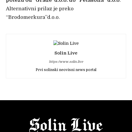
potezu od “Građe”d.o.o. do “Petasona” d.o.o
.
Alternativni prilaz je preko
“Brodomerkura”d.o.o.
Solin Live
https://www.solin.live
Prvi solinski neovisni news portal