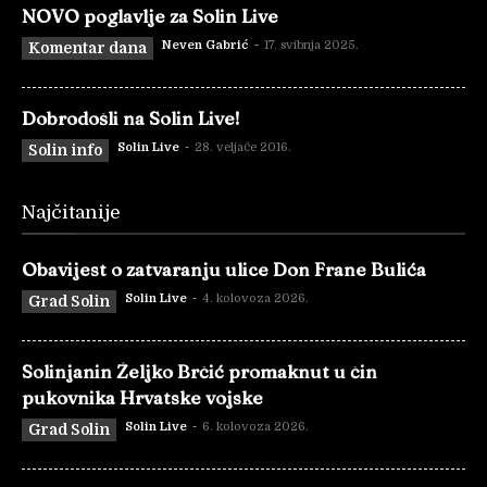
NOVO poglavlje za Solin Live
Neven Gabrić
-
17. svibnja 2025.
Komentar dana
Dobrodošli na Solin Live!
Solin Live
-
28. veljače 2016.
Solin info
Najčitanije
Obavijest o zatvaranju ulice Don Frane Bulića
Solin Live
-
4. kolovoza 2026.
Grad Solin
Solinjanin Željko Brčić promaknut u čin
pukovnika Hrvatske vojske
Solin Live
-
6. kolovoza 2026.
Grad Solin