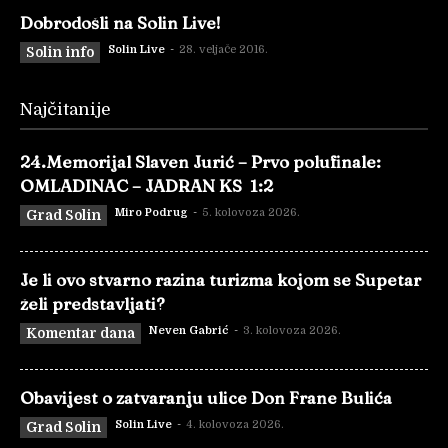
Dobrodošli na Solin Live!
Solin Live
-
28. veljače 2016.
Solin info
Najčitanije
24.Memorijal Slaven Jurić – Prvo polufinale:
OMLADINAC – JADRAN KS 1:2
Miro Podrug
-
5. kolovoza 2026.
Grad Solin
Je li ovo stvarno razina turizma kojom se Supetar
želi predstavljati?
Neven Gabrić
-
3. kolovoza 2026.
Komentar dana
Obavijest o zatvaranju ulice Don Frane Bulića
Solin Live
-
4. kolovoza 2026.
Grad Solin