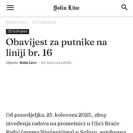
Naslovnica
ZD Izdvojeno
ZD Izdvojeno
Obavijest za putnike na
liniji br. 16
Objavio
Solin Live
-
23. kolovoza 2025.
Od ponedjeljka, 25. kolovoza 2025., zbog
izvođenja radova na prometnici u Ulici Braće
Radić (prema Ninčevićima) u Solinu, autobusna