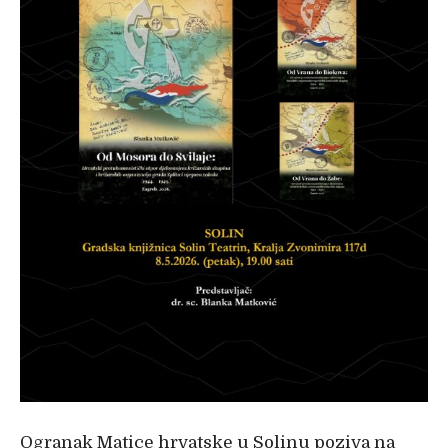
Ogranak Matice hrvatske u Solinu poziva na