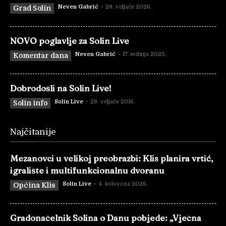
Neven Gabrić
-
28. veljače 2026.
Grad Solin
NOVO poglavlje za Solin Live
Neven Gabrić
-
17. svibnja 2025.
Komentar dana
Dobrodošli na Solin Live!
Solin Live
-
28. veljače 2016.
Solin info
Najčitanije
Mezanovci u velikoj preobrazbi: Klis planira vrtić,
igralište i multifunkcionalnu dvoranu
Solin Live
-
4. kolovoza 2026.
Općina Klis
Gradonačelnik Solina o Danu pobjede: „Vječna