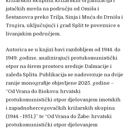
križarskih skupina, križarskih organizacija i
jatačkih mreža na području od Omiša i
Šestanovca preko Trilja, Sinja i Muća do Drniša i
Trogira, uključujući i grad Split te poveznice s
livanjskim područjem.
Autorica se u knjizi bavi razdobljem od 1944. do
1949. godine, analizirajući protukomunistički
otpor na širem prostoru srednje Dalmacije i
zaleđa Splita. Publikacija se nadovezuje na dvije
ranije monografije objavljene 2025. godine –
“Od Vrana do Biokova: hrvatski
protukomunistički otpor djelovanjem imotskih
i zapadnohercegovačkih križarskih skupina
(1944.–1951.)” te “Od Vrana do Žabe: hrvatski
protukomunistički otpor djelovanjem