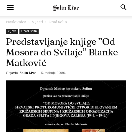
Naslovnica
Vijesti
Grad Solin
Vijesti
Grad Solin
Predstavljanje knjige ”Od
Mosora do Svilaje” Blanke
Matković
Objavio
Solin Live
-
5. svibnja 2026.