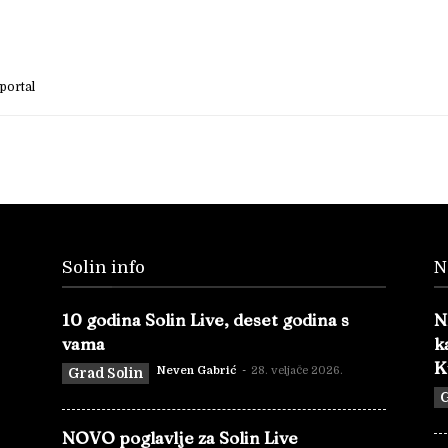
portal
Solin info
N
10 godina Solin Live, deset godina s
N
vama
k
K
Neven Gabrić
-
28. veljače 2026.
Grad Solin
G
NOVO poglavlje za Solin Live