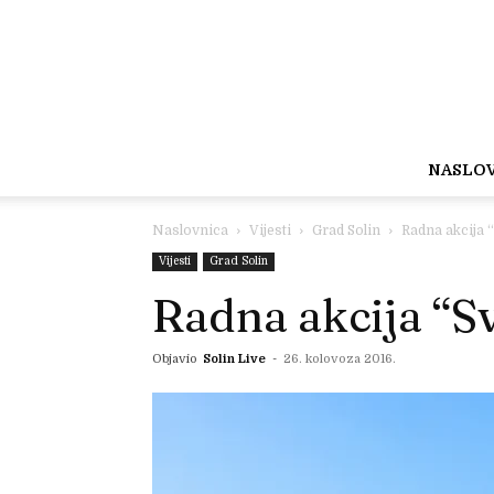
NASLO
Naslovnica
Vijesti
Grad Solin
Radna akcija
Vijesti
Grad Solin
Radna akcija “S
Objavio
Solin Live
-
26. kolovoza 2016.