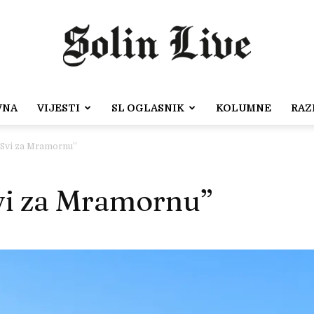
VNA
VIJESTI
SL OGLASNIK
KOLUMNE
RAZ
Solin
 “Svi za Mramornu”
vi za Mramornu”
Live