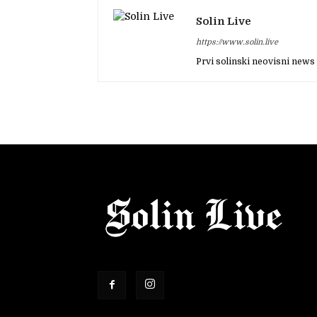
Solin Live
https://www.solin.live
Prvi solinski neovisni news 