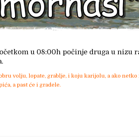
početkom u 08:00h počinje druga u nizu r
.
bru volju, lopate, grablje, i koju karijolu, a ako net
pića, a past će i gradele.