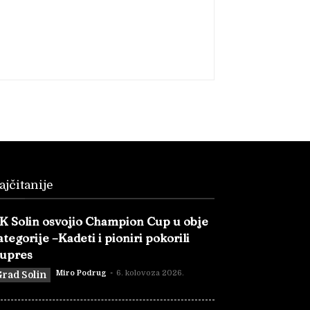
ajčitanije
K Solin osvojio Champion Cup u obje
ategorije –Kadeti i pioniri pokorili
upres
Miro Podrug
-
6. kolovoza 2026.
rad Solin