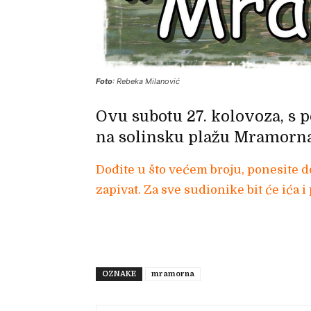
Foto
: Rebeka Milanović
Ovu subotu 27. kolovoza, s 
na solinsku plažu Mramorna
Dođite u što većem broju, ponesite do
zapivat. Za sve sudionike bit će ića i 
OZNAKE
mramorna