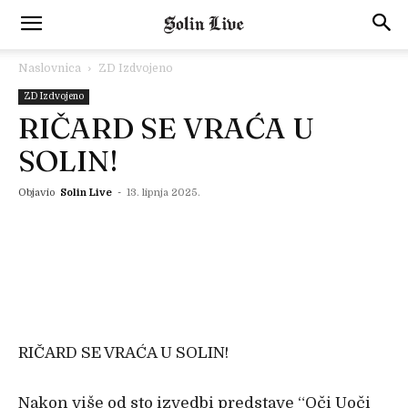
Naslovnica
ZD Izdvojeno
ZD Izdvojeno
RIČARD SE VRAĆA U
SOLIN!
Objavio
Solin Live
-
13. lipnja 2025.
RIČARD SE VRAĆA U SOLIN!
Nakon više od sto izvedbi predstave “Oči Uoči