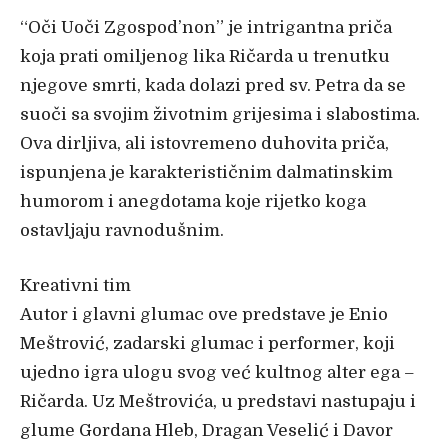
“Oči Uoči Zgospod’non” je intrigantna priča
koja prati omiljenog lika Ričarda u trenutku
njegove smrti, kada dolazi pred sv. Petra da se
suoči sa svojim životnim grijesima i slabostima.
Ova dirljiva, ali istovremeno duhovita priča,
ispunjena je karakterističnim dalmatinskim
humorom i anegdotama koje rijetko koga
ostavljaju ravnodušnim.
Kreativni tim
Autor i glavni glumac ove predstave je Enio
Meštrović, zadarski glumac i performer, koji
ujedno igra ulogu svog već kultnog alter ega –
Ričarda. Uz Meštrovića, u predstavi nastupaju i
glume Gordana Hleb, Dragan Veselić i Davor