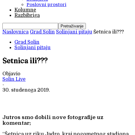
Poslovni prostori
Kolumne
Razbibriga
Naslovnica
Grad Solin
Solinjani pitaju
Šetnica ili???
Grad Solin
Solinjani pitaju
Šetnica ili???
Objavio
Solin Live
-
30. studenoga 2019.
Jutros smo dobili nove fotografije uz
komentar;
“Šetnica uz riku Jadro, kraj nogometnog stadiona,