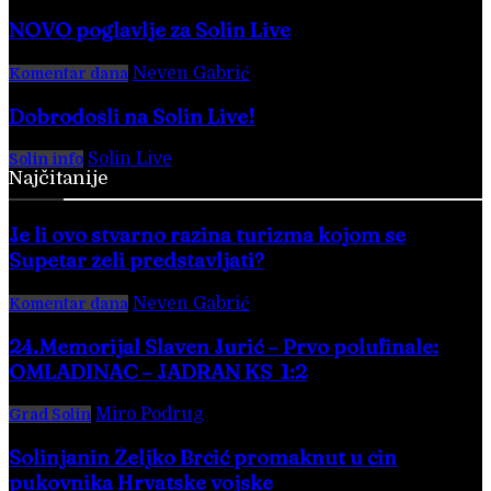
NOVO poglavlje za Solin Live
Neven Gabrić
-
17. svibnja 2025.
Komentar dana
Dobrodošli na Solin Live!
Solin Live
-
28. veljače 2016.
Solin info
Najčitanije
Je li ovo stvarno razina turizma kojom se
Supetar želi predstavljati?
Neven Gabrić
-
3. kolovoza 2026.
Komentar dana
24.Memorijal Slaven Jurić – Prvo polufinale:
OMLADINAC – JADRAN KS 1:2
Miro Podrug
-
5. kolovoza 2026.
Grad Solin
Solinjanin Željko Brčić promaknut u čin
pukovnika Hrvatske vojske