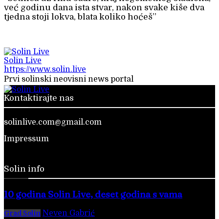
već godinu dana ista stvar, nakon svake kiše dva
tjedna stoji lokva, blata koliko hoćeš”
Solin Live
https://www.solin.live
Prvi solinski neovisni news portal
Kontaktirajte nas
solinlive.com@gmail.com
Impressum
Solin info
10 godina Solin Live, deset godina s vama
Neven Gabrić
-
28. veljače 2026.
Grad Solin