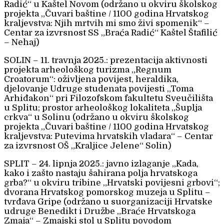
Radić“ u Kaštel Novom (održano u okviru školskog
projekta „Čuvari baštine / 1100 godina Hrvatskog
kraljevstva: Njih mrtvih mi smo živi spomenik“ –
Centar za izvrsnost SS „Braća Radić“ Kaštel Štafilić
– Nehaj)
SOLIN – 11. travnja 2025.: prezentacija aktivnosti
projekta arheološkog turizma „Regnum
Croatorum“: oživljena povijest, heraldika,
djelovanje Udruge studenata povijesti „Toma
Arhiđakon“ pri Filozofskom fakultetu Sveučilišta
u Splitu; prostor arheološkog lokaliteta „Šuplja
crkva“ u Solinu (održano u okviru školskog
projekta „Čuvari baštine / 1100 godina Hrvatskog
kraljevstva: Putevima hrvatskih vladara“ – Centar
za izvrsnost OŠ „Kraljice Jelene“ Solin)
SPLIT – 24. lipnja 2025.: javno izlaganje „Kada,
kako i zašto nastaju šahirana polja hrvatskoga
grba?“ u okviru tribine „Hrvatski povijesni grbovi“;
dvorana Hrvatskog pomorskog muzeja u Splitu –
tvrđava Gripe (održano u suorganizaciji Hrvatske
udruge Benedikt i Družbe „Braće Hrvatskoga
Zmaja“ – Zmajski stol u Splitu povodom