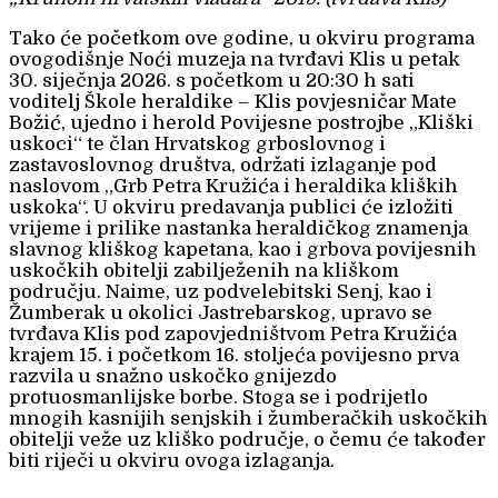
Tako će početkom ove godine, u okviru programa
ovogodišnje Noći muzeja na tvrđavi Klis u petak
30. siječnja 2026. s početkom u 20:30 h sati
voditelj Škole heraldike – Klis povjesničar Mate
Božić, ujedno i herold Povijesne postrojbe „Kliški
uskoci“ te član Hrvatskog grboslovnog i
zastavoslovnog društva, održati izlaganje pod
naslovom „Grb Petra Kružića i heraldika kliških
uskoka“. U okviru predavanja publici će izložiti
vrijeme i prilike nastanka heraldičkog znamenja
slavnog kliškog kapetana, kao i grbova povijesnih
uskočkih obitelji zabilježenih na kliškom
području. Naime, uz podvelebitski Senj, kao i
Žumberak u okolici Jastrebarskog, upravo se
tvrđava Klis pod zapovjedništvom Petra Kružića
krajem 15. i početkom 16. stoljeća povijesno prva
razvila u snažno uskočko gnijezdo
protuosmanlijske borbe. Stoga se i podrijetlo
mnogih kasnijih senjskih i žumberačkih uskočkih
obitelji veže uz kliško područje, o čemu će također
biti riječi u okviru ovoga izlaganja.