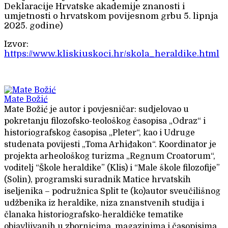
Deklaracije Hrvatske akademije znanosti i
umjetnosti o hrvatskom povijesnom grbu 5. lipnja
2025. godine)
Izvor:
https://www.kliskiuskoci.hr/skola_heraldike.html
Mate Božić
Mate Božić je autor i povjesničar: sudjelovao u
pokretanju filozofsko-teološkog časopisa „Odraz“ i
historiografskog časopisa „Pleter“, kao i Udruge
studenata povijesti „Toma Arhiđakon“. Koordinator je
projekta arheološkog turizma „Regnum Croatorum“,
voditelj “Škole heraldike” (Klis) i “Male škole filozofije”
(Solin), programski suradnik Matice hrvatskih
iseljenika – podružnica Split te (ko)autor sveučilišnog
udžbenika iz heraldike, niza znanstvenih studija i
članaka historiografsko-heraldičke tematike
objavljivanih u zbornicima, magazinima i časopisima