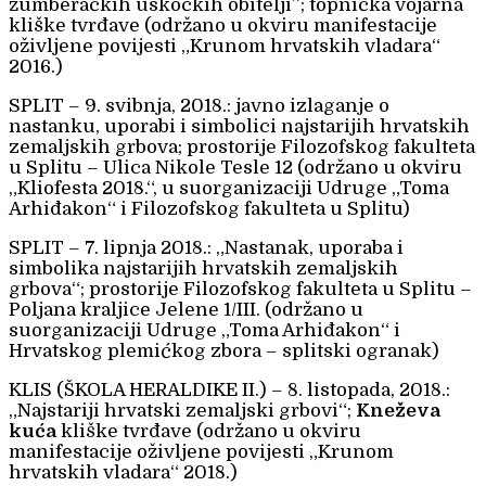
žumberačkih uskočkih obitelji”; topnička vojarna
kliške tvrđave (održano u okviru manifestacije
oživljene povijesti „Krunom hrvatskih vladara“
2016.)
SPLIT – 9. svibnja, 2018.: javno izlaganje o
nastanku, uporabi i simbolici najstarijih hrvatskih
zemaljskih grbova; prostorije Filozofskog fakulteta
u Splitu – Ulica Nikole Tesle 12 (održano u okviru
„Kliofesta 2018.“, u suorganizaciji Udruge „Toma
Arhiđakon“ i Filozofskog fakulteta u Splitu)
SPLIT – 7. lipnja 2018.: „Nastanak, uporaba i
simbolika najstarijih hrvatskih zemaljskih
grbova“; prostorije Filozofskog fakulteta u Splitu –
Poljana kraljice Jelene 1/III. (održano u
suorganizaciji Udruge „Toma Arhiđakon“ i
Hrvatskog plemićkog zbora – splitski ogranak)
KLIS (ŠKOLA HERALDIKE II.) – 8. listopada, 2018.:
„Najstariji hrvatski zemaljski grbovi“;
Kneževa
kuća
kliške tvrđave (održano u okviru
manifestacije oživljene povijesti „Krunom
hrvatskih vladara“ 2018.)