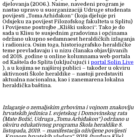
djelovanja (2006.). Naime, navedeni program je
nastao upravo u suorganizaciji Udruge studenata
povijesti „Toma Arhiđakon“ (koja djeluje pri
Odsjeku za povijest Filozofskog fakulteta u Splitu)
i Povijesne postrojbe „Kliški uskoci“. Tako je do
sada u Klisu te susjednim gradovima i općinama
održano ukupno sedamnaest heraldičkih izlaganja
i radionica. Osim toga, historiografsko-heraldičke
teme prevladavaju i u nizu članaka objavljivanih
od 2018. godine u online kolumnama web-portala
od Kaštela do Splita (uključujući i
portal Solin Live
), a u kojima se najširoj publici – također u okviru
aktivnosti Škole heraldike – nastoji predstaviti
aktualna nacionalna, kao i zanemarena lokalna
heraldička baština.
Izlaganje o zemaljskim grbovima i vojnom znakovlju
hrvatskih jedinica I. svjetskog i Domovinskog rata
(Mate Božić, Udruga „Toma Arhiđakon“) održano u
okviru edukativnog programa Škola heraldike 8.
listopada, 2019. – manifestacija oživljene povijesti
„Krunom hrvatskih vladara“ 2019. (tvrđava Klis)