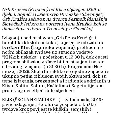
Grb Kružića (Kruxich) od Klisa objavljen 1899. u
djelu I. Bojničića „Plemstvo Hrvatske i Slavonije“;
Grb Kružića sačuvan na dvorcu Pezinoik (današnja
Slovačka); Isti grb na portretu Ivana Kružića koji se
danas čuva u dvorcu Trencsény u Slovačkoj
Izlaganju pod naslovom „Grb Petra Kružića i
heraldika kliških uskoka“, koje će se održati
na
tvrđavi Klis (Topnička vojarna)
, prethodit će
noćni obilazak tvrđave uz stručno vodstvo
“Kliških uskoka“ s početkom u 19:30 h, dok će isti
program obilaska tvrđave biti nastavljen i nakon
održanog izlaganja (u 21:30 h). Programom Noći
muzeja 2026. Škola heraldike će ujedno započeti s
ukupno petim ciklusom svojih aktivnosti, dok su
teme izlaganja, prezentacija i radionica održanih u
Klisu, Splitu, Solinu, Kaštelima i Segetu tijekom
proteklog desetljeća bile sljedeće:
KLIS (ŠKOLA HERALDIKE I.) – 8. listopada, 2016.:
javno izlaganje „Heraldika gospodara kliške
tvrđave kroz povijest te kliških, senjskih i