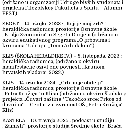
(održano u organizaciji Udruge bivših studenata i
prijatelja Filozofskog Fakulteta u Splitu – Alumni
FFST)
SEGET – 14. ožujka 2023.: „Koji je moj grb?“ –
heraldička radionica; prostorije Osnovne škole
„Kralja Zvonimira“ u Segetu Donjem (održano u
okviru edukativnog programa „O grbovima i
krunama“ Udruge „Toma Arhiđakon“)
KLIS (ŠKOLA HERALDIKE IV.) – 8. listopada, 2023.:
heraldička radionica; (održano u okviru
manifestacije oživljene povijesti „Krunom
hrvatskih vladara“ 2023.)
KLIS – 14. ožujka 2024.: „Grb moje obitelji“ –
heraldička radionica; prostorije Osnovne škole
„Petra Kružića“ u Klisu (održano u okviru školskog
projekta „Čuvari baštine / Uskočko srce: Prkos od
davnina“ – Centar za izvrsnost OŠ „Petra Kružića“
Klis)
KAŠTELA – 10. travnja 2025.: podcast u studiju
„Zamisli“; prostorije studija Srednje škole „Braća