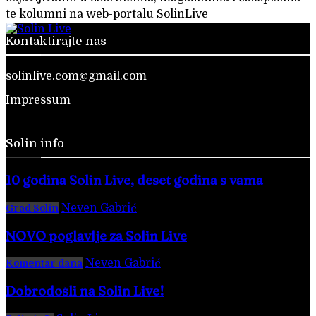
te kolumni na web-portalu SolinLive
Kontaktirajte nas
solinlive.com@gmail.com
Impressum
Solin info
10 godina Solin Live, deset godina s vama
Neven Gabrić
-
28. veljače 2026.
Grad Solin
NOVO poglavlje za Solin Live
Neven Gabrić
-
17. svibnja 2025.
Komentar dana
Dobrodošli na Solin Live!