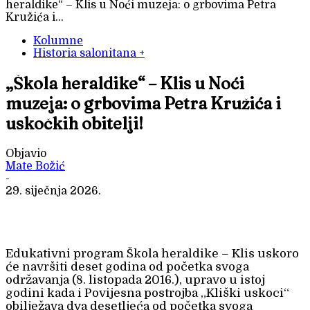
heraldike“ – Klis u Noći muzeja: o grbovima Petra
Kružića i...
Kolumne
Historia salonitana +
„Škola heraldike“ – Klis u Noći
muzeja: o grbovima Petra Kružića i
uskočkih obitelji!
Objavio
Mate Božić
-
29. siječnja 2026.
Edukativni program Škola heraldike – Klis uskoro
će navršiti deset godina od početka svoga
održavanja (8. listopada 2016.), upravo u istoj
godini kada i Povijesna postrojba „Kliški uskoci“
obilježava dva desetljeća od početka svoga