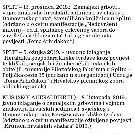
SPLIT – 13. prosinca, 2018.: „Zemaljski grbovi i
vojno znakovlje hrvatskih jedinica I. svjetskog i
Domovinskog rata“; Sveučilišna knjižnica u Splitu
(održano u okviru manifestacije „Nedovršeni
milenij – od II. splitskog crkvenog sabora do
završetka Velikoga rata“ Udruge studenata
povijesti „Toma Arhiđakon“)
SPLIT – 5. ožujka 2019. – uvodno izlaganje
„Heraldika gospodara kliške tvrđave kroz povijest
te kliških, senjskih i žumberačkih uskočkih
obitelji”; prostorije Filozofskog fakulteta u Splitu –
Poljička cesta 35 (održano u suorganizaciji Udruge
„Toma Arhiđakon“ i Hrvatskog plemićkog zbora –
splitski ogranak)
KLIS (ŠKOLA HERALDIKE III.) – 8. listopada, 2019.:
javno izlaganje o zemaljskim grbovima i vojnom
znakovlju hrvatskih jedinica I. svjetskog i
Domovinskog rata;
Knežev stan
kliške tvrđave
(održano u okviru manifestacije oživljene povijesti
„Krunom hrvatskih vladara“ 2019.)