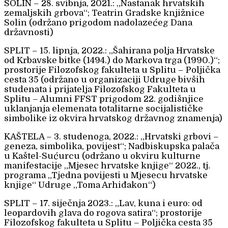
SOLIN – 28. svibnja, 2021.: „Nastanak hrvatskih
zemaljskih grbova“; Teatrin Gradske knjižnice
Solin (održano prigodom nadolazećeg Dana
državnosti)
SPLIT – 15. lipnja, 2022.: „Šahirana polja Hrvatske
od Krbavske bitke (1494.) do Markova trga (1990.)“;
prostorije Filozofskog fakulteta u Splitu – Poljička
cesta 35 (održano u organizaciji Udruge bivših
studenata i prijatelja Filozofskog Fakulteta u
Splitu – Alumni FFST prigodom 22. godišnjice
uklanjanja elemenata totalitarne socijalističke
simbolike iz okvira hrvatskog državnog znamenja)
KAŠTELA – 3. studenoga, 2022.: „Hrvatski grbovi –
geneza, simbolika, povijest“; Nadbiskupska palača
u Kaštel-Sućurcu (održano u okviru kulturne
manifestacije „Mjesec hrvatske knjige“ 2022., tj.
programa „Tjedna povijesti u Mjesecu hrvatske
knjige“ Udruge „Toma Arhiđakon“)
SPLIT – 17. siječnja 2023.: „Lav, kuna i euro: od
leopardovih glava do rogova satira“; prostorije
Filozofskog fakulteta u Splitu – Poljička cesta 35