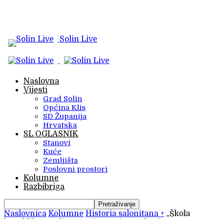
Solin Live
Naslovna
Vijesti
Grad Solin
Općina Klis
SD Županija
Hrvatska
SL OGLASNIK
Stanovi
Kuće
Zemljišta
Poslovni prostori
Kolumne
Razbibriga
Naslovnica
Kolumne
Historia salonitana +
„Škola