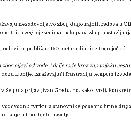
ražavaju nezadovoljstvo zbog dugotrajnih radova u
Ul
 prometnica već mjesecima raskopana zbog postavljanja
o, radovi na približno 150 metara dionice traju još od 
 zbog cijevi od vode. I dalje rade kroz županijsku cestu
uz dozu ironije, izražavajući frustraciju tempom izvođ
 više puta prijavljivan Gradu, no, kako tvrdi, konkre
di vodovodnu tvrtku, a stanovnike posebno brine dugo
iranje u tom dijelu naselja.