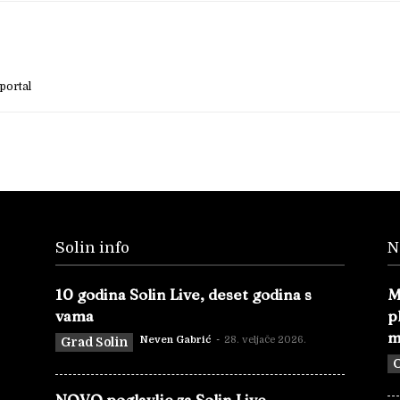
portal
Solin info
N
10 godina Solin Live, deset godina s
M
vama
p
m
Neven Gabrić
-
28. veljače 2026.
Grad Solin
O
NOVO poglavlje za Solin Live