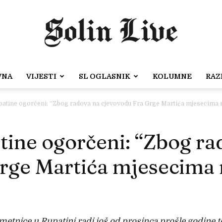
VNA
VIJESTI
SL OGLASNIK
KOLUMNE
RAZ
Solin
patine ogorčeni: “Zbog radova na cjevovodu Fra Grge Martića mjesecima
tine ogorčeni: “Zbog ra
Live
rge Martića mjesecima
ometnice u Rupatini radi još od prosinca prošle godine t