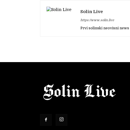
Solin Live
https://www.solin.live
Prvi solinski neovisni news 