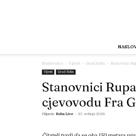
NASLO
Naslovnica
Vijesti
Grad Solin
Stanovnici Ru
Vijesti
Grad Solin
Stanovnici Rupa
cjevovodu Fra G
Objavio
Solin Live
-
25. svibnja 2026.
Čitatelj tvrdi da se oko 150 metara pr