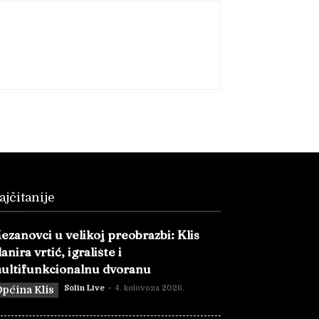
ajčitanije
ezanovci u velikoj preobrazbi: Klis
lanira vrtić, igralište i
ultifunkcionalnu dvoranu
Solin Live
-
4. kolovoza 2026.
pćina Klis