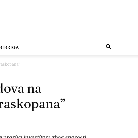
BIBRIGA
 raskopana”
dova na
 raskopana”
e proziva investitora zbog sporosti