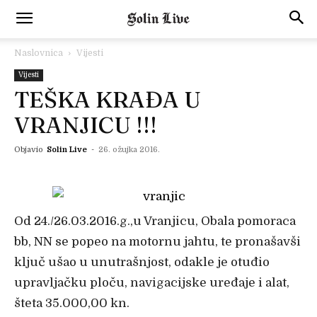
Naslovnica
Vijesti
Vijesti
TEŠKA KRAĐA U
VRANJICU !!!
Objavio
Solin Live
-
26. ožujka 2016.
Od 24./26.03.2016.g.,u Vranjicu, Obala pomoraca
bb, NN se popeo na motornu jahtu, te pronašavši
ključ ušao u unutrašnjost, odakle je otuđio
upravljačku ploču, navigacijske uređaje i alat,
šteta 35.000,00 kn.