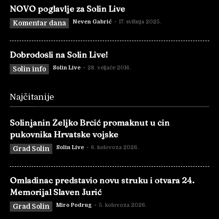
NOVO poglavlje za Solin Live
Neven Gabrić
-
17. svibnja 2025.
Komentar dana
Dobrodošli na Solin Live!
Solin Live
-
28. veljače 2016.
Solin info
Najčitanije
Solinjanin Željko Brčić promaknut u čin
pukovnika Hrvatske vojske
Solin Live
-
6. kolovoza 2026.
Grad Solin
Omladinac predstavio novu struku i otvara 24.
Memorijal Slaven Jurić
Miro Podrug
-
5. kolovoza 2026.
Grad Solin