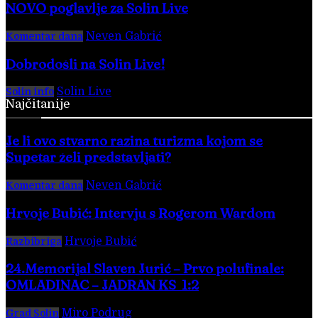
NOVO poglavlje za Solin Live
Neven Gabrić
-
17. svibnja 2025.
Komentar dana
Dobrodošli na Solin Live!
Solin Live
-
28. veljače 2016.
Solin info
Najčitanije
Je li ovo stvarno razina turizma kojom se
Supetar želi predstavljati?
Neven Gabrić
-
3. kolovoza 2026.
Komentar dana
Hrvoje Bubić: Intervju s Rogerom Wardom
Hrvoje Bubić
-
8. kolovoza 2026.
Razbibriga
24.Memorijal Slaven Jurić – Prvo polufinale:
OMLADINAC – JADRAN KS 1:2
Miro Podrug
-
5. kolovoza 2026.
Grad Solin