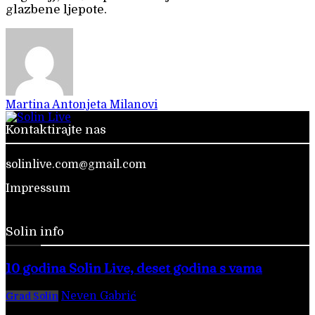
glazbene ljepote.
Martina Antonjeta Milanovi
Kontaktirajte nas
solinlive.com@gmail.com
Impressum
Solin info
10 godina Solin Live, deset godina s vama
Neven Gabrić
-
28. veljače 2026.
Grad Solin