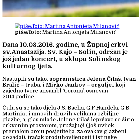
piše/foto:
Martina Antonjeta Milanović
Dana 10.08.2016. godine, u Župnoj crkvi
sv.Anastazija, Sv. Kajo – Solin, održan je
još jedan koncert, u sklopu Solinskog
kulturnog ljeta.
Nastupili su tako,
sopranistica Jelena Čilaš, Ivan
Bralić – truba, i Mirko Jankov – orgulje.,
koji
zajedno tvore ansambl ‘Corona’, osnovan
2014.godine.
Čula su se tako djela J.S. Bacha, G.F Handela, G.B.
Martinia , i mnogih drugih velikana ozbiljne
glazbe, a, glas mlade Jelene Čilaš lepršavo se širio
crkvenim prostorom, pružajući (još uvijek
premalom broju posjetitelja, za ovakav glazbeni
događaj), tračak produhovljenosti i istinske