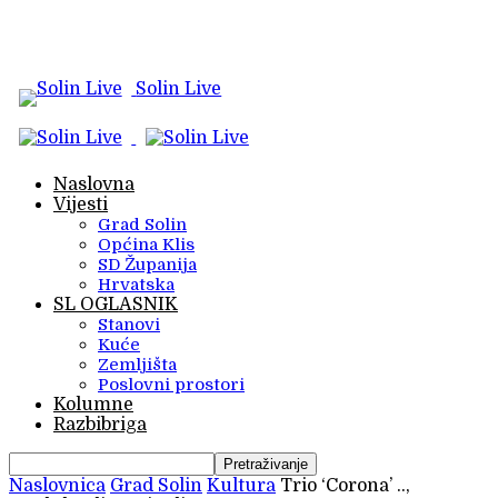
Solin Live
Naslovna
Vijesti
Grad Solin
Općina Klis
SD Županija
Hrvatska
SL OGLASNIK
Stanovi
Kuće
Zemljišta
Poslovni prostori
Kolumne
Razbibriga
Naslovnica
Grad Solin
Kultura
Trio ‘Corona’ ..,