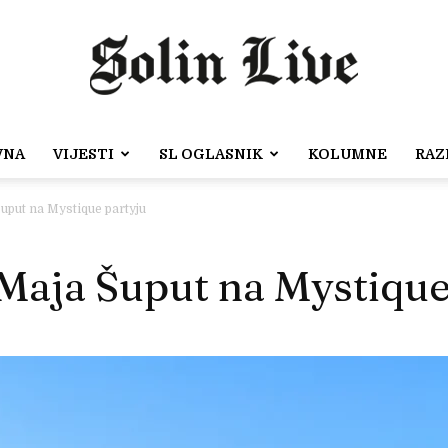
VNA
VIJESTI
SL OGLASNIK
KOLUMNE
RAZ
Solin
put na Mystique partyju
aja Šuput na Mystique
Live