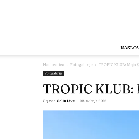
NASLO
Naslovnica
Fotogalerije
TROPIC KLUB: Maja Šu
Fotogalerije
TROPIC KLUB: M
Objavio
Solin Live
-
22. svibnja 2016.