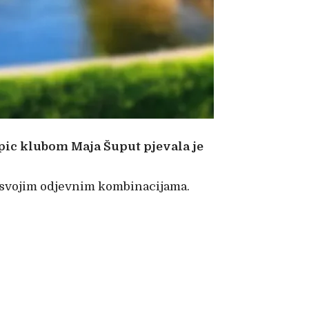
pic klubom Maja Šuput pjevala je
m svojim odjevnim kombinacijama.