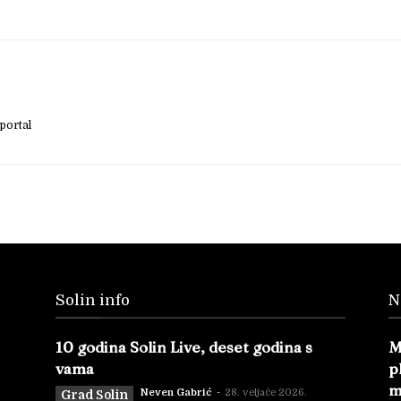
portal
Solin info
N
10 godina Solin Live, deset godina s
M
vama
p
m
Neven Gabrić
-
28. veljače 2026.
Grad Solin