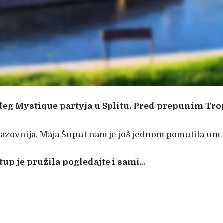
uđeg Mystique partyja u Splitu. Pred prepunim Tro
izazovnija, Maja Šuput nam je još jednom pomutila u
tup je pružila pogledajte i sami…