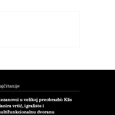
ajčitanije
ezanovci u velikoj preobrazbi: Klis
lanira vrtić, igralište i
ultifunkcionalnu dvoranu