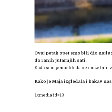
Ovaj petak opet smo bili dio najl
do ranih jutarnjih sati.
Kada smo pomislili da ne može biti 
Kako je Maja izgledala i kakav nas
[gmedia id=19]