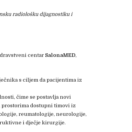
nsku radiološku dijagnostiku i
 zdravstveni centar
SalonaMED
,
ječnika s ciljem da pacijentima iz
nosti, čime se postavlja novi
m prostorima dostupni timovi iz
iologije, reumatologije, neurologije,
uktivne i dječje kirurgije.