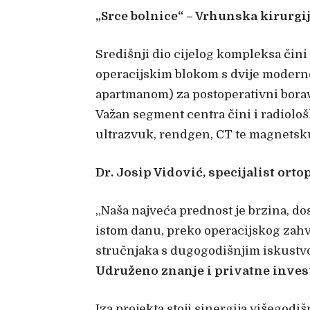
„Srce bolnice“ – Vrhunska kirurgij
Središnji dio cijelog kompleksa čin
operacijskim blokom s dvije moderno
apartmanom) za postoperativni borav
Važan segment centra čini i radiolo
ultrazvuk, rendgen, CT te magnetsk
Dr. Josip Vidović, specijalist orto
„Naša najveća prednost je brzina, do
istom danu, preko operacijskog zahv
stručnjaka s dugogodišnjim iskustvom,
Udruženo znanje i privatne invest
Iza projekta stoji sinergija višegod