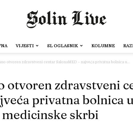
VNA
VIJESTI
SL OGLASNIK
KOLUMNE
RAZ
Solin
ano otvoren zdravstveni centar SalonaMED – najveća privatna bolnica u...
o otvoren zdravstveni c
Live
veća privatna bolnica u
 medicinske skrbi