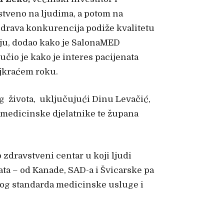
stveno na ljudima, a potom na
zdrava konkurencija podiže kvalitetu
iju, dodao kako je SalonaMED
učio je kako je interes pacijenata
ajkraćem roku.
g života, uključujući Dinu Levačić,
i medicinske djelatnike te župana
zdravstveni centar u koji ljudi
ata – od Kanade, SAD-a i Švicarske pa
nskog standarda medicinske usluge i