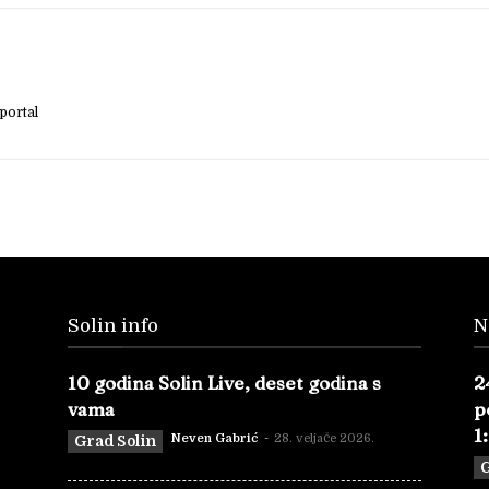
portal
Solin info
N
10 godina Solin Live, deset godina s
2
vama
p
1
Neven Gabrić
-
28. veljače 2026.
Grad Solin
G