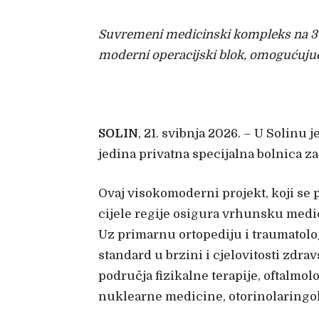
Suvremeni medicinski kompleks na 360
moderni operacijski blok, omogućujući
SOLIN
, 21. svibnja 2026. – U Solinu
jedina privatna specijalna bolnica za
Ovaj visokomoderni projekt, koji se p
cijele regije osigura vrhunsku med
Uz primarnu ortopediju i traumatolog
standard u brzini i cjelovitosti zdr
područja fizikalne terapije, oftalmolo
nuklearne medicine, otorinolaringolog