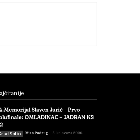
ajčitanije
4.Memorijal Slaven Jurić – Prvo
olufinale: OMLADINAC – JADRAN KS
:2
Miro Podrug
-
5. kolovoza 2026.
rad Solin