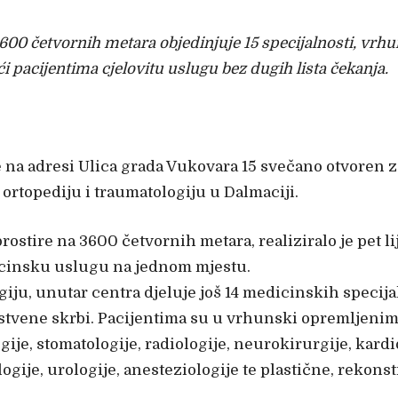
0 četvornih metara objedinjuje 15 specijalnosti, vrhu
 pacijentima cjelovitu uslugu bez dugih lista čekanja.
 je na adresi Ulica grada Vukovara 15 svečano otvoren
 ortopediju i traumatologiju u Dalmaciji.
rostire na 3600 četvornih metara, realiziralo je pet li
icinsku uslugu na jednom mjestu.
iju, unutar centra djeluje još 14 medicinskih specijal
avstvene skrbi. Pacijentima su u vrhunski opremljeni
gije, stomatologije, radiologije, neurokirurgije, kard
ije, urologije, anesteziologije te plastične, rekonstr