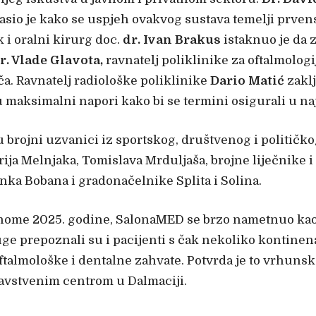
asio je kako se uspjeh ovakvog sustava temelji prven
 i oralni kirurg doc.
dr. Ivan Brakus
istaknuo je da 
r. Vlade Glavota,
ravnatelj poliklinike za oftalmolog
a. Ravnatelj radiološke poliklinike
Dario Matić
zaklj
u maksimalni napori kako bi se termini osigurali u n
brojni uzvanici iz sportskog, društvenog i političko
rija Melnjaka, Tomislava Mrduljaša, brojne liječnike 
nka Bobana i gradonačelnike Splita i Solina.
denome 2025. godine, SalonaMED se brzo nametnuo kao 
ge prepoznali su i pacijenti s čak nekoliko kontinen
a oftalmološke i dentalne zahvate. Potvrda je to vrhu
avstvenim centrom u Dalmaciji.