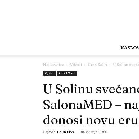
NASLO
Naslovnica
Vijesti
Grad Solin
U Solinu sveč
Vijesti
Grad Solin
U Solinu svečan
SalonaMED – naj
donosi novu eru
Objavio
Solin Live
-
22. svibnja 2026.