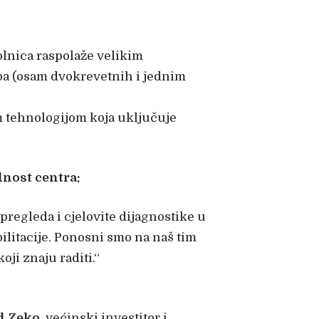
olnica raspolaže velikim
ba (osam dvokrevetnih i jednim
m tehnologijom koja uključuje
dnost centra:
pregleda i cjelovite dijagnostike u
ilitacije. Ponosni smo na naš tim
ji znaju raditi.“
d Zeko,
većinski investitor i