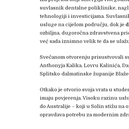
suvlasnik dentalne poliklinike, nagl
tehnologiji i investicijama. Suvlasnik
usluge na cijelom području, dok je
d
ozbiljna, dugoročna zdravstvena prič
već sada iznimno velik te da se ulaž
Svečanom otvorenju prisustvovali su 
Anthonyja Kalika, Lovru Kalinića, Da
Splitsko-dalmatinske županije Blaže
Otkako je otvorio svoja vrata u stu
imaju povjerenja. Visoku razinu uslu
do Australije – koji u Solin stižu n
opravdava potrebu za modernim zdr