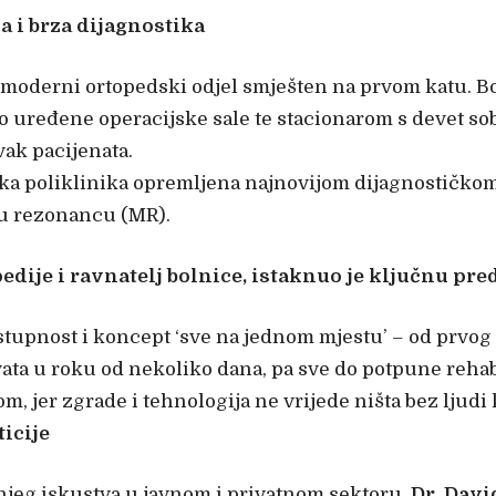
a i brza dijagnostika
i moderni ortopedski odjel smješten na prvom katu. B
 uređene operacijske sale te stacionarom s devet so
ak pacijenata.
ška poliklinika opremljena najnovijom dijagnostičko
u rezonancu (MR).
pedije i ravnatelj bolnice, istaknuo je ključnu pre
stupnost i koncept ‘sve na jednom mjestu’ – od prvog 
ata u roku od nekoliko dana, pa sve do potpune rehab
 jer zgrade i tehnologija ne vrijede ništa bez ljudi ko
icije
išnjeg iskustva u javnom i privatnom sektoru.
Dr. Davi