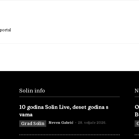
portal
Solin info
N
10 godina Solin Live, deset godina s
O
vama
B
Neven Gabrić
-
28. veljače 2026.
Grad Solin
G