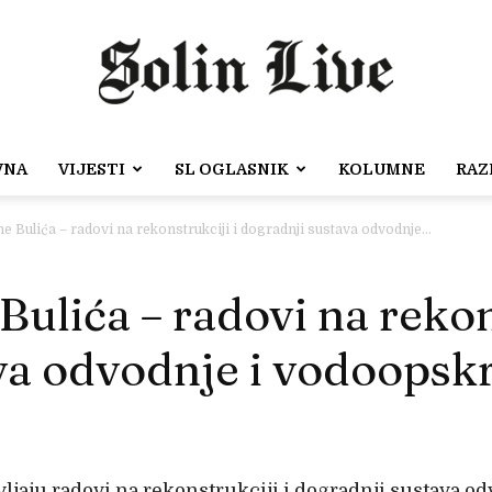
VNA
VIJESTI
SL OGLASNIK
KOLUMNE
RAZ
Solin
e Bulića – radovi na rekonstrukciji i dogradnji sustava odvodnje...
Bulića – radovi na rekon
Live
va odvodnje i vodoopsk
vljaju radovi na rekonstrukciji i dogradnji sustava 