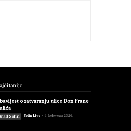
ajčitanije
bavijest o zatvaranju ulice Don Frane
ulića
Solin Live
-
4. kolovoza 2026.
rad Solin