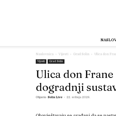
NASLO
Naslovnica
Vijesti
Grad Solin
Ulica don Fran
Vijesti
Grad Solin
Ulica don Frane 
dogradnji susta
Objavio
Solin Live
-
22. svibnja 2026.
Obavještavaju se građani da se nasta