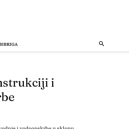
BIBRIGA
strukciji i
rbe
odvodnje i vodoopskrbe u sklopu