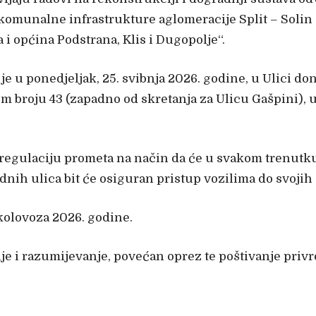
komunalne infrastrukture aglomeracije Split – Solin 
i općina Podstrana, Klis i Dugopolje“.
e u ponedjeljak, 25. svibnja 2026. godine, u Ulici do
broju 43 (zapadno od skretanja za Ulicu Gašpini), u
 regulaciju prometa na način da će u svakom trenut
dnih ulica bit će osiguran pristup vozilima do svojih 
 kolovoza 2026. godine.
nje i razumijevanje, povećan oprez te poštivanje pri