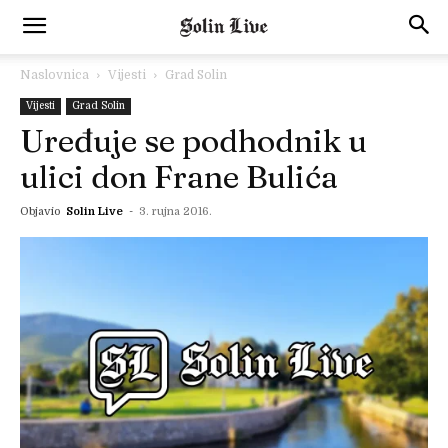
Naslovnica
Vijesti
Grad Solin
Vijesti
Grad Solin
Uređuje se podhodnik u
ulici don Frane Bulića
Objavio
Solin Live
-
3. rujna 2016.