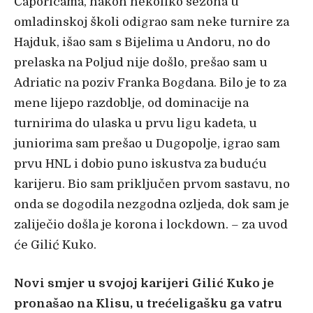
Čaporicama, nakon nekoliko sezona u
omladinskoj školi odigrao sam neke turnire za
Hajduk, išao sam s Bijelima u Andoru, no do
prelaska na Poljud nije došlo, prešao sam u
Adriatic na poziv Franka Bogdana. Bilo je to za
mene lijepo razdoblje, od dominacije na
turnirima do ulaska u prvu ligu kadeta, u
juniorima sam prešao u Dugopolje, igrao sam
prvu HNL i dobio puno iskustva za buduću
karijeru. Bio sam priključen prvom sastavu, no
onda se dogodila nezgodna ozljeda, dok sam je
zaliječio došla je korona i lockdown. – za uvod
će Gilić Kuko.
Novi smjer u svojoj karijeri Gilić Kuko je
pronašao na Klisu, u trećeligašku ga vatru