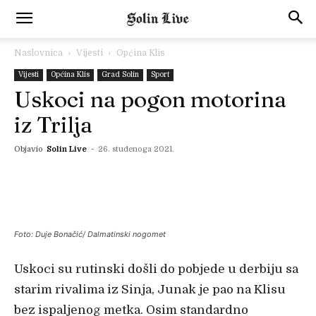
Naslovnica
Vijesti
Općina Klis
Vijesti
Općina Klis
Grad Solin
Sport
Uskoci na pogon motorina
iz Trilja
Objavio
Solin Live
-
26. studenoga 2021.
Foto: Duje Bonačić/ Dalmatinski nogomet
Uskoci su rutinski došli do pobjede u derbiju sa
starim rivalima iz Sinja, Junak je pao na Klisu
bez ispaljenog metka. Osim standardno