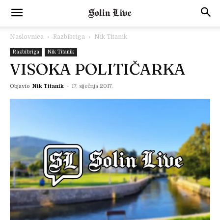
Naslovnica
Razbibriga
Nik Titanik
Razbibriga
Nik Titanik
VISOKA POLITIČARKA
Objavio
Nik Titanik
-
17. siječnja 2017.