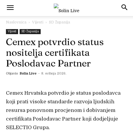
Naslovnica
Vijesti
SD Županija
Vijesti
SD Županija
Cemex potvrdio status
nositelja certifikata
Poslodavac Partner
Objavio
Solin Live
-
8. svibnja 2026.
Cemex Hrvatska potvrdio je status poslodavca
koji prati visoke standarde razvoja ljudskih
resursa ponovnom procjenom i dobivanjem
certifikata Poslodavac Partner koji dodjeljuje
SELECTIO Grupa.