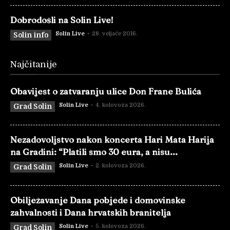
Dobrodošli na Solin Live!
Solin Live
-
28. veljače 2016.
Solin info
Najčitanije
Obavijest o zatvaranju ulice Don Frane Bulića
Solin Live
-
4. kolovoza 2026.
Grad Solin
Nezadovoljstvo nakon koncerta Hari Mata Harija
na Gradini: “Platili smo 30 eura, a nisu...
Solin Live
-
2. kolovoza 2026.
Grad Solin
Obilježavanje Dana pobjede i domovinske
zahvalnosti i Dana hrvatskih branitelja
Solin Live
-
5. kolovoza 2026.
Grad Solin