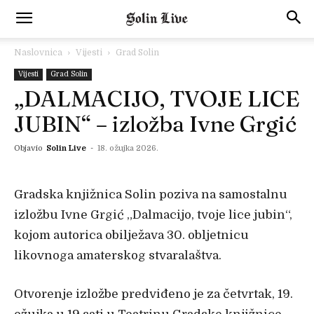
Naslovnica
Vijesti
Grad Solin
Vijesti
Grad Solin
„DALMACIJO, TVOJE LICE
JUBIN“ – izložba Ivne Grgić
Objavio
Solin Live
-
18. ožujka 2026.
Gradska knjižnica Solin poziva na samostalnu
izložbu Ivne Grgić „Dalmacijo, tvoje lice jubin“,
kojom autorica obilježava 30. obljetnicu
likovnoga amaterskog stvaralaštva.
Otvorenje izložbe predviđeno je za četvrtak, 19.