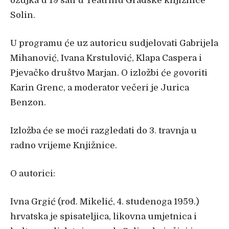
ožujka u 19 sati u Teatrinu Gradske knjižnice
Solin.
U programu će uz autoricu sudjelovati Gabrijela
Mihanović, Ivana Krstulović, Klapa Caspera i
Pjevačko društvo Marjan. O izložbi će govoriti
Karin Grenc, a moderator večeri je Jurica
Benzon.
Izložba će se moći razgledati do 3. travnja u
radno vrijeme Knjižnice.
O autorici:
Ivna Grgić (rođ. Mikelić, 4. studenoga 1959.)
hrvatska je spisateljica, likovna umjetnica i