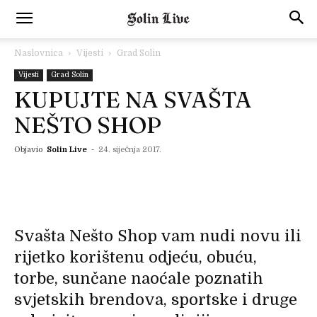
Naslovnica
Vijesti
Grad Solin
Vijesti
Grad Solin
KUPUJTE NA SVAŠTA
NEŠTO SHOP
Objavio
Solin Live
-
24. siječnja 2017.
Svašta Nešto Shop vam nudi novu ili
rijetko korištenu odjeću, obuću,
torbe, sunčane naoćale poznatih
svjetskih brendova, sportske i druge