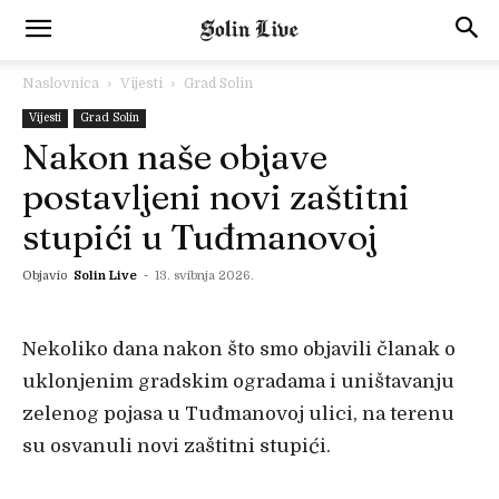
Naslovnica
Vijesti
Grad Solin
Vijesti
Grad Solin
Nakon naše objave
postavljeni novi zaštitni
stupići u Tuđmanovoj
Objavio
Solin Live
-
13. svibnja 2026.
Nekoliko dana nakon što smo objavili članak o
uklonjenim gradskim ogradama i uništavanju
zelenog pojasa u Tuđmanovoj ulici, na terenu
su osvanuli novi zaštitni stupići.