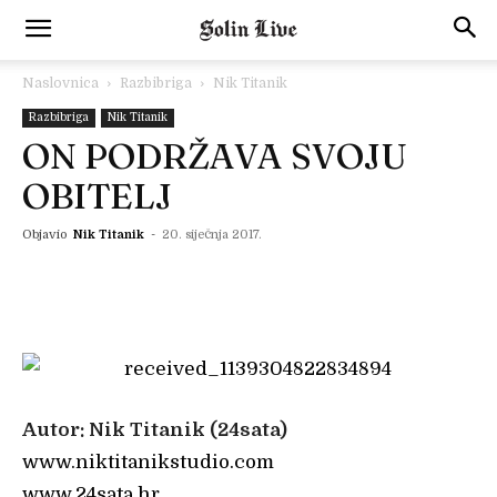
Naslovnica
Razbibriga
Nik Titanik
Razbibriga
Nik Titanik
ON PODRŽAVA SVOJU
OBITELJ
Objavio
Nik Titanik
-
20. siječnja 2017.
Autor: Nik Titanik (24sata)
www.niktitanikstudio.com
www.24sata.hr