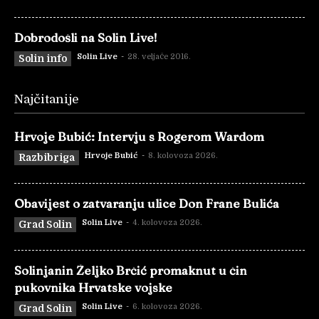
Dobrodošli na Solin Live!
Solin Live
-
28. veljače 2016.
Solin info
Najčitanije
Hrvoje Bubić: Intervju s Rogerom Wardom
Hrvoje Bubić
-
8. kolovoza 2026.
Razbibriga
Obavijest o zatvaranju ulice Don Frane Bulića
Solin Live
-
4. kolovoza 2026.
Grad Solin
Solinjanin Željko Brčić promaknut u čin
pukovnika Hrvatske vojske
Solin Live
-
6. kolovoza 2026.
Grad Solin