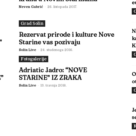
e
Neven Gabrić
-
26. listopada 2017.
G
Grad Solin
N
Rezervat prirode i kulture Nove
k
”
Starine vas pozivaju
K
Solin Live
-
24. studenoga 2016.
G
Fotogalerije
Adriatic Jadro: “NOVE
O
”
STARINE” IZ ZRAKA
o
Solin Live
-
13. travnja 2016.
G
J
s