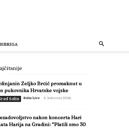
BIBRIGA
ajčitanije
olinjanin Željko Brčić promaknut u
in pukovnika Hrvatske vojske
Solin Live
-
6. kolovoza 2026.
rad Solin
ezadovoljstvo nakon koncerta Hari
ata Harija na Gradini: “Platili smo 30