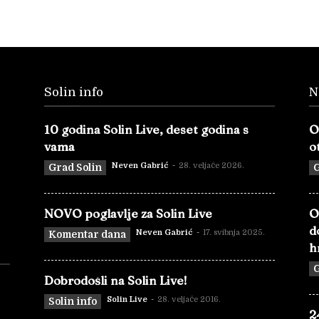
Solin info
N
10 godina Solin Live, deset godina s
O
vama
o
Neven Gabrić
-
28. veljače 2026.
Grad Solin
G
NOVO poglavlje za Solin Live
O
d
Neven Gabrić
-
17. svibnja 2025.
Komentar dana
h
G
Dobrodošli na Solin Live!
Solin Live
-
28. veljače 2016.
Solin info
2