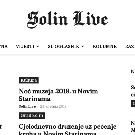
VNA
VIJESTI
SL OGLASNIK
KOLUMNE
RAZ
Solin
N
Kultura
S
Noć muzeja 2018. u Novim
č
Live
Starinama
G
Solin Live
-
25. siječnja 2018.
Grad Solin
N
t
Cjelodnevno druženje uz pečenje
M
kruha u Novim Starinama