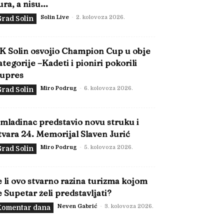
ura, a nisu...
Solin Live
-
2. kolovoza 2026.
rad Solin
K Solin osvojio Champion Cup u obje
ategorije –Kadeti i pioniri pokorili
upres
Miro Podrug
-
6. kolovoza 2026.
rad Solin
mladinac predstavio novu struku i
tvara 24. Memorijal Slaven Jurić
Miro Podrug
-
5. kolovoza 2026.
rad Solin
e li ovo stvarno razina turizma kojom
e Supetar želi predstavljati?
Neven Gabrić
-
3. kolovoza 2026.
Komentar dana