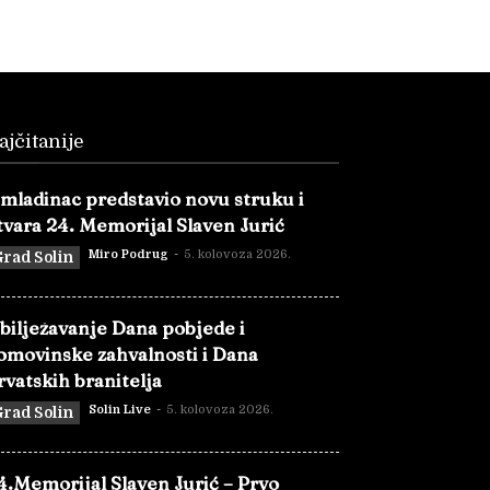
ajčitanije
mladinac predstavio novu struku i
tvara 24. Memorijal Slaven Jurić
Miro Podrug
-
5. kolovoza 2026.
rad Solin
bilježavanje Dana pobjede i
omovinske zahvalnosti i Dana
rvatskih branitelja
Solin Live
-
5. kolovoza 2026.
rad Solin
4.Memorijal Slaven Jurić – Prvo