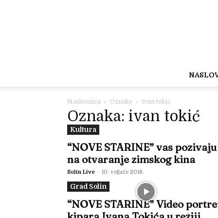
NASLO
Naslovnica
Oznake
Ivan tokić
Oznaka: ivan tokić
Kultura
“NOVE STARINE” vas pozivaju
na otvaranje zimskog kina
Solin Live
-
10. veljače 2018.
Grad Solin
“NOVE STARINE” Video portre
kipara Ivana Tokića u režiji