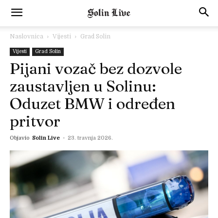
Naslovnica
Vijesti
Grad Solin
Vijesti
Grad Solin
Pijani vozač bez dozvole
zaustavljen u Solinu:
Oduzet BMW i određen
pritvor
Objavio
Solin Live
-
23. travnja 2026.