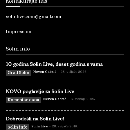
Kontaktirajte nas
solinlive.com@gmail.com
Impressum
Solin info
10 godina Solin Live, deset godina s vama
Neven Gabrić
-
28. veljače 2026.
Grad Solin
NOVO poglavlje za Solin Live
Neven Gabrić
-
17. svibnja 2025.
Komentar dana
Dobrodošli na Solin Live!
Solin Live
-
28. veljače 2016.
Solin info