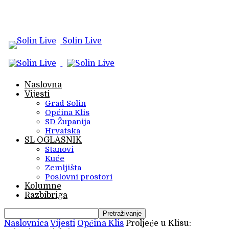
Solin Live
Naslovna
Vijesti
Grad Solin
Općina Klis
SD Županija
Hrvatska
SL OGLASNIK
Stanovi
Kuće
Zemljišta
Poslovni prostori
Kolumne
Razbibriga
Naslovnica
Vijesti
Općina Klis
Proljeće u Klisu: