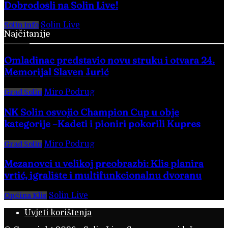
Dobrodošli na Solin Live!
Solin Live
-
28. veljače 2016.
Solin info
Najčitanije
Omladinac predstavio novu struku i otvara 24.
Memorijal Slaven Jurić
Miro Podrug
-
5. kolovoza 2026.
Grad Solin
NK Solin osvojio Champion Cup u obje
kategorije –Kadeti i pioniri pokorili Kupres
Miro Podrug
-
6. kolovoza 2026.
Grad Solin
Mezanovci u velikoj preobrazbi: Klis planira
vrtić, igralište i multifunkcionalnu dvoranu
Solin Live
-
4. kolovoza 2026.
Općina Klis
Uvjeti korištenja