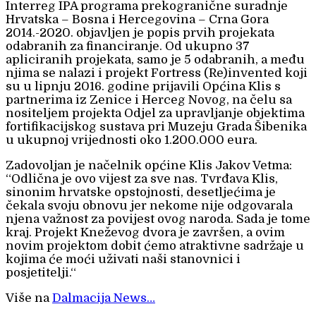
Interreg IPA programa prekogranične suradnje
Hrvatska – Bosna i Hercegovina – Crna Gora
2014.-2020. objavljen je popis prvih projekata
odabranih za financiranje. Od ukupno 37
apliciranih projekata, samo je 5 odabranih, a među
njima se nalazi i projekt Fortress (Re)invented koji
su u lipnju 2016. godine prijavili Općina Klis s
partnerima iz Zenice i Herceg Novog, na čelu sa
nositeljem projekta Odjel za upravljanje
objektima
fortifikacijskog sustava pri Muzeju Grada Šibenika
u ukupnoj vrijednosti oko 1.200.000 eura.
Zadovoljan je načelnik općine Klis Jakov Vetma:
“Odlična je ovo vijest za sve nas. Tvrđava Klis,
sinonim hrvatske opstojnosti, desetljećima je
čekala svoju obnovu jer nekome nije odgovarala
njena važnost za povijest ovog naroda. Sada je tome
kraj. Projekt Kneževog dvora je završen, a ovim
novim projektom dobit ćemo atraktivne sadržaje u
kojima će moći uživati naši stanovnici i
posjetitelji.“
Više na
Dalmacija News…