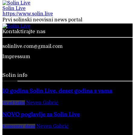
Solin Live
https://www.solin.live
Prvi solinski neovisni news portal
Kontaktirajte nas
solinlive.com@gmail.com
Impressum
Solin info
10 godina Solin Live, deset godina s vama
Neven Gabrić
-
28. veljače 2026.
Grad Solin
NOVO poglavlje za Solin Live
Neven Gabrić
-
17. svibnja 2025.
Komentar dana