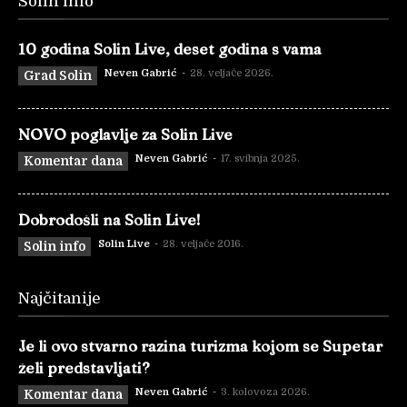
Solin info
10 godina Solin Live, deset godina s vama
Neven Gabrić
-
28. veljače 2026.
Grad Solin
NOVO poglavlje za Solin Live
Neven Gabrić
-
17. svibnja 2025.
Komentar dana
Dobrodošli na Solin Live!
Solin Live
-
28. veljače 2016.
Solin info
Najčitanije
Je li ovo stvarno razina turizma kojom se Supetar
želi predstavljati?
Neven Gabrić
-
3. kolovoza 2026.
Komentar dana