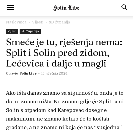
Naslovnica
Vijesti
SD Županija
Vijesti
SD Županija
Smeće je tu, rješenja nema:
Split i Solin pred zidom,
Lećevica i dalje u magli
Objavio
Solin Live
-
13. siječnja 2026.
Ako išta danas znamo sa sigurnošću, onda je to
da ne znamo ništa. Ne znamo gdje će Split…a ni
Solin s otpadom kad Karepovac dosegne
maksimum, ne znamo koliko će to koštati
građane, a ne znamo ni koja će nas “susjedna”