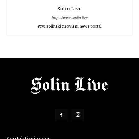
Solin Live
https://www.solin.live
Prvi solinski neovisni news portal
Kontaktirajte nas