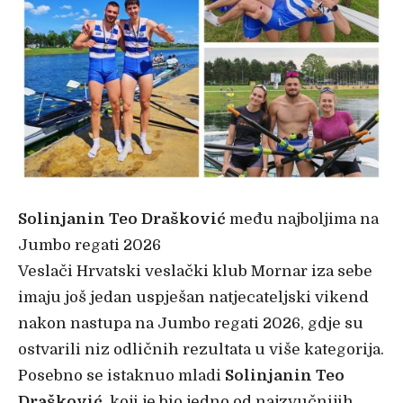
Solinjanin Teo Drašković
među najboljima na
Jumbo regati 2026
Veslači Hrvatski veslački klub Mornar iza sebe
imaju još jedan uspješan natjecateljski vikend
nakon nastupa na Jumbo regati 2026, gdje su
ostvarili niz odličnih rezultata u više kategorija.
Posebno se istaknuo mladi
Solinjanin Teo
Drašković
, koji je bio jedno od najzvučnijih