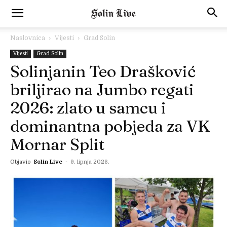
Naslovnica
Vijesti
Grad Solin
Vijesti
Grad Solin
Solinjanin Teo Drašković
briljirao na Jumbo regati
2026: zlato u samcu i
dominantna pobjeda za VK
Mornar Split
Objavio
Solin Live
-
9. lipnja 2026.