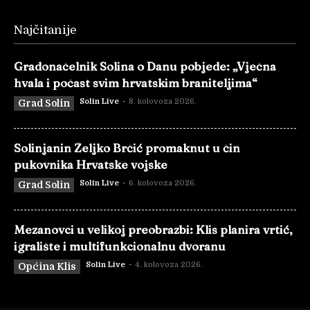
Najčitanije
Gradonačelnik Solina o Danu pobjede: „Vječna
hvala i počast svim hrvatskim braniteljima“
Solin Live
-
8. kolovoza 2026.
Grad Solin
Solinjanin Željko Brčić promaknut u čin
pukovnika Hrvatske vojske
Solin Live
-
6. kolovoza 2026.
Grad Solin
Mezanovci u velikoj preobrazbi: Klis planira vrtić,
igralište i multifunkcionalnu dvoranu
Solin Live
-
4. kolovoza 2026.
Općina Klis