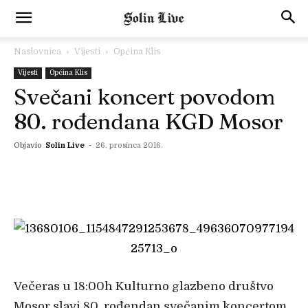
Naslovnica
Vijesti
Općina Klis
Vijesti
Općina Klis
Svečani koncert povodom
80. rođendana KGD Mosor
Objavio
Solin Live
-
26. prosinca 2016.
Večeras u 18:00h Kulturno glazbeno društvo
Mosor slavi 80. rođendan svečanim koncertom