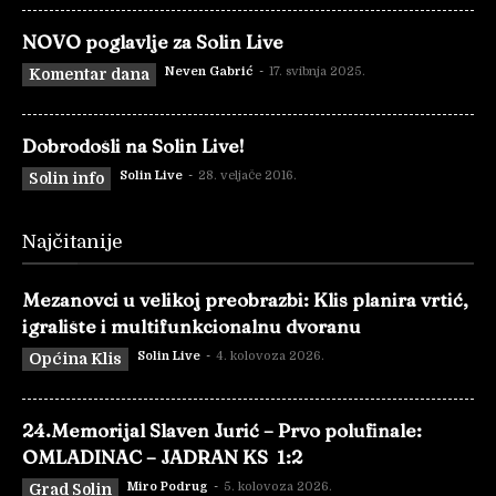
NOVO poglavlje za Solin Live
Neven Gabrić
-
17. svibnja 2025.
Komentar dana
Dobrodošli na Solin Live!
Solin Live
-
28. veljače 2016.
Solin info
Najčitanije
Mezanovci u velikoj preobrazbi: Klis planira vrtić,
igralište i multifunkcionalnu dvoranu
Solin Live
-
4. kolovoza 2026.
Općina Klis
24.Memorijal Slaven Jurić – Prvo polufinale:
OMLADINAC – JADRAN KS 1:2
Miro Podrug
-
5. kolovoza 2026.
Grad Solin