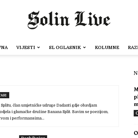
VNA
VIJESTI
SL OGLASNIK
KOLUMNE
RAZ
Solin
N
M
ARI
p
Live
m
Splitu, član umjetničke udruge Dadanti gdje obavljam
 odjela i glumačke družine Banana Split. Bavim se poezijom,
O
vom i performansima...
O