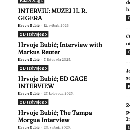
Razbibriga
d
h
INTERVJU: MUZEJ H. R.
GIGERA
G
Hrvoje Bubić
-
12. svibnja 2026.
ZD Izdvojeno
O
o
Hrvoje Bubić; Interview with
Markus Reuter
G
Hrvoje Bubić
-
7. listopada 2025.
ZD Izdvojeno
J
s
Hrvoje Bubić; ED GAGE
INTERVIEW
Hrvoje Bubić
-
27. kolovoza 2025.
ZD Izdvojeno
2
Hrvoje Bubić; The Tampa
p
1
Morgue Interview
G
Hrvoje Bubić
-
20. svibnja 2025.