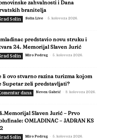
omovinske zahvalnosti i Dana
rvatskih branitelja
Solin Live
-
5. kolovoza 2026.
rad Solin
mladinac predstavio novu struku i
tvara 24. Memorijal Slaven Jurić
Miro Podrug
-
5. kolovoza 2026.
rad Solin
e li ovo stvarno razina turizma kojom
e Supetar želi predstavljati?
Neven Gabrić
-
3. kolovoza 2026.
Komentar dana
4.Memorijal Slaven Jurić – Prvo
olufinale: OMLADINAC – JADRAN KS
:2
Miro Podrug
-
5. kolovoza 2026.
rad Solin