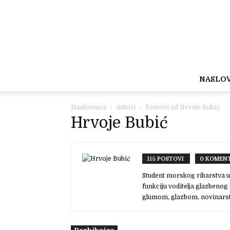
NASLO
Naslovnica
Autori
Postovi od Hrvoje Bubić
Hrvoje Bubić
115 POSTOVI
0 KOMENT
Student morskog ribarstva u 
funkciju voditelja glazbenog
glumom, glazbom, novinarst