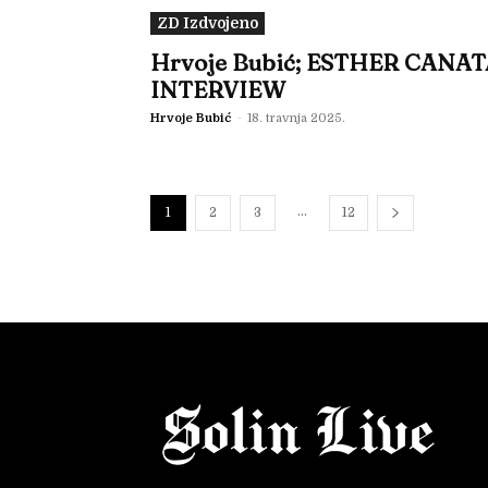
ZD Izdvojeno
Hrvoje Bubić; ESTHER CANA
INTERVIEW
Hrvoje Bubić
-
18. travnja 2025.
...
1
2
3
12