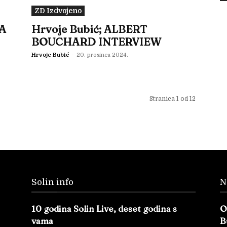
ZD Izdvojeno
TA
Hrvoje Bubić; ALBERT
BOUCHARD INTERVIEW
Hrvoje Bubić
-
20. prosinca 2024.
Stranica 1 od 12
Solin info
N
10 godina Solin Live, deset godina s
O
vama
B