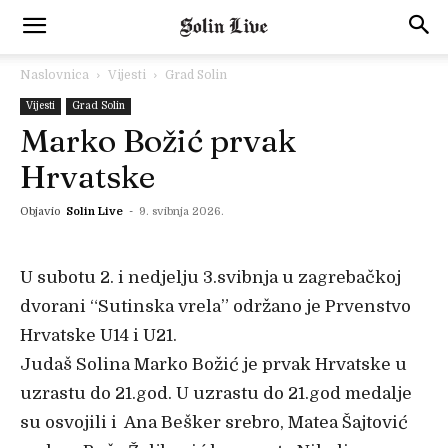
Naslovnica
Vijesti
Grad Solin
Vijesti
Grad Solin
Marko Božić prvak
Hrvatske
Objavio
Solin Live
-
9. svibnja 2026.
U subotu 2. i nedjelju 3.svibnja u zagrebačkoj
dvorani “Sutinska vrela” održano je Prvenstvo
Hrvatske U14 i U21.
Judaš Solina Marko Božić je prvak Hrvatske u
uzrastu do 21.god. U uzrastu do 21.god medalje
su osvojili i Ana Bešker srebro, Matea Šajtović